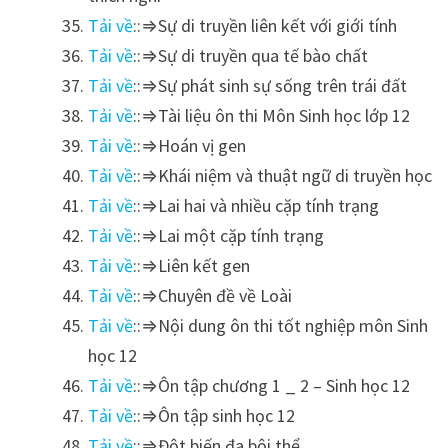
Tải về
::⇒Sự di truyền liên kết với giới tính
Tải về
::⇒Sự di truyền qua tế bào chất
Tải về
::⇒Sự phát sinh sự sống trên trái đất
Tải về
::⇒Tài liệu ôn thi Môn Sinh học lớp 12
Tải về
::⇒Hoán vị gen
Tải về
::⇒Khái niệm và thuật ngữ di truyền học
Tải về
::⇒Lai hai và nhiều cặp tính trạng
Tải về
::⇒Lai một cặp tính trạng
Tải về
::⇒Liên kết gen
Tải về
::⇒Chuyên đề về Loài
Tải về
::⇒Nội dung ôn thi tốt nghiệp môn Sinh
học 12
Tải về
::⇒Ôn tập chương 1 _ 2 – Sinh học 12
Tải về
::⇒Ôn tập sinh học 12
Tải về
::⇒Đột biến đa bội thể