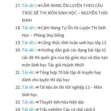
Tải về
::::⇒CẨM NANG ÔN LUYỆN THEO CẤU
TRÚC ĐỀ THI MÔN SINH HỌC – NGUYỄN THÁI
ĐỊNH
Tải về
::::⇒Cẩm Nang Tự Ôn Và Luyện Thi Sinh
Học – Phùng Duy Đổng
Tải về
::::⇒Công thức tính toán sinh học lớp 12
Tải về
::::⇒Hướng dẫn giải các dạng bài tập từ
các đề thi quốc gia của bộ giáo dục và đào tạo
môn Sinh học Tác giả Huỳnh Nhứt
Tải về
::⇒Tổng hợp 70 bài tập di truyền hay
dành cho luyện thi đại học
Tải về
::⇒Tài liệu ôn thi tốt nghiệp 12 – Môn
Sinh học
Tải về
::⇒Thuyết tiến hóa hiện đại
Tải về
::⇒Trắc nghiệm Các cơ chế cách li