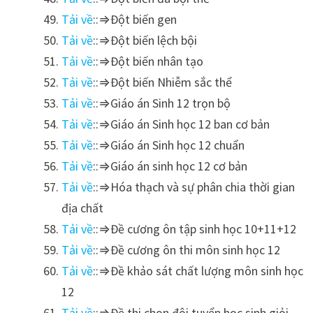
Tải về
::⇒Đột biến gen
Tải về
::⇒Đột biến lệch bội
Tải về
::⇒Đột biến nhân tạo
Tải về
::⇒Đột biến Nhiễm sắc thể
Tải về
::⇒Giáo án Sinh 12 trọn bộ
Tải về
::⇒Giáo án Sinh học 12 ban cơ bản
Tải về
::⇒Giáo án Sinh học 12 chuẩn
Tải về
::⇒Giáo án sinh học 12 cơ bản
Tải về
::⇒Hóa thạch và sự phân chia thời gian
địa chất
Tải về
::⇒Đề cương ôn tập sinh học 10+11+12
Tải về
::⇒Đề cương ôn thi môn sinh học 12
Tải về
::⇒Đề khảo sát chất lượng môn sinh học
12
Tải về
::⇒Đề thi chọn đội tuyển học sinh giỏi