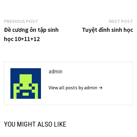
Điều
Previous
N
PREVIOUS POST
NEXT POST
post:
p
Đề cương ôn tập sinh
Tuyệt đỉnh sinh học
hướng
học 10+11+12
bài
viết
admin
View all posts by admin →
YOU MIGHT ALSO LIKE