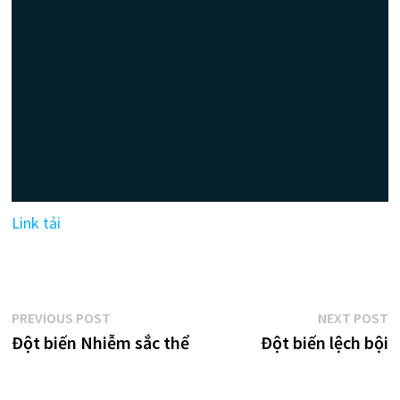
Link tải
Điều
Previous
N
PREVIOUS POST
NEXT POST
post:
p
Đột biến Nhiễm sắc thể
Đột biến lệch bội
hướng
bài