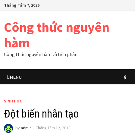
Skip
Tháng Tám 7, 2026
to
content
Công thức nguyên
hàm
Công thức nguyên hàm và tích phân
MENU
SINH HỌC
Đột biến nhân tạo
by
admin
Tháng Tám 12, 2018