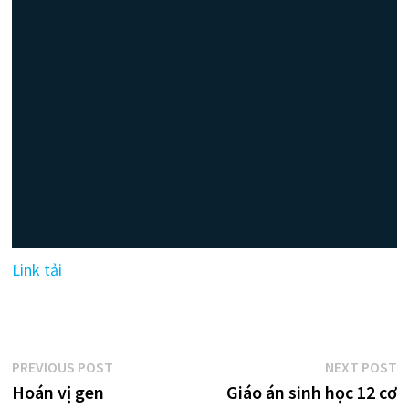
Link tải
Điều
Previous
N
PREVIOUS POST
NEXT POST
post:
p
Hoán vị gen
Giáo án sinh học 12 cơ
hướng