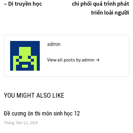
– Di truyền học
chi phối quá trình phát
bài
triển loài người
viết
admin
View all posts by admin →
YOU MIGHT ALSO LIKE
Đề cương ôn thi môn sinh học 12
Tháng Tám 12, 2018