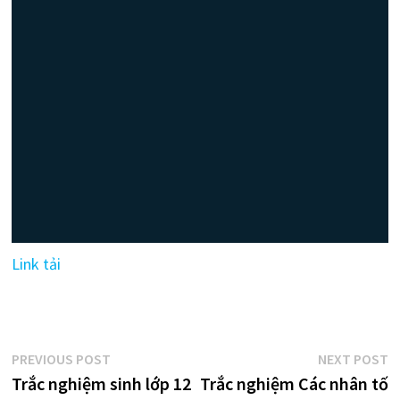
Link tải
Điều
Previous
N
PREVIOUS POST
NEXT POST
post:
p
Trắc nghiệm sinh lớp 12
Trắc nghiệm Các nhân tố
hướng