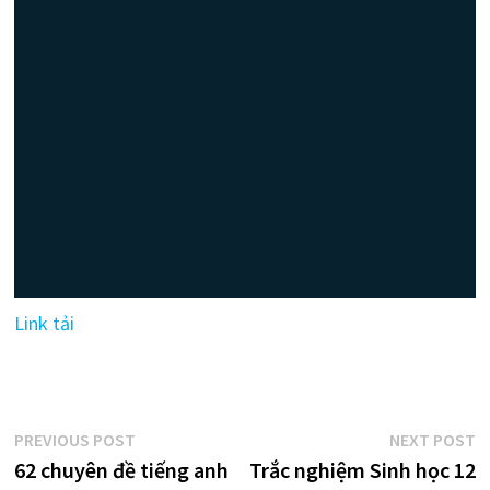
Link tải
Điều
Previous
N
PREVIOUS POST
NEXT POST
post:
p
62 chuyên đề tiếng anh
Trắc nghiệm Sinh học 12
hướng