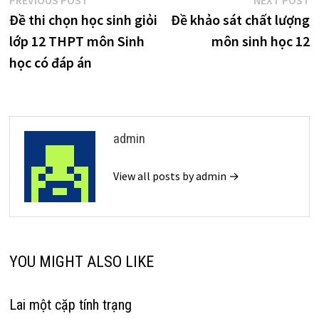
Điều
PREVIOUS POST
NEXT POST
post:
p
Đề thi chọn học sinh giỏi
Đề khảo sát chất lượng
hướng
lớp 12 THPT môn Sinh
môn sinh học 12
bài
học có đáp án
viết
admin
View all posts by admin →
YOU MIGHT ALSO LIKE
Lai một cặp tính trạng