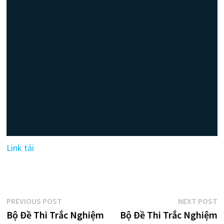
Link tải
Điều
Previous
N
PREVIOUS POST
NEXT POST
post:
p
Bộ Đề Thi Trắc Nghiệm
Bộ Đề Thi Trắc Nghiệm
hướng