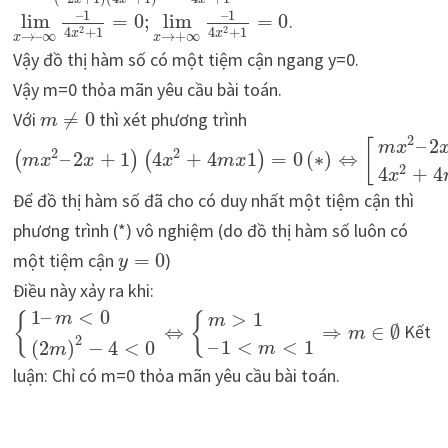
–
1
–
1
lim
=
0
;
lim
=
0
.
2
2
4
+
1
4
+
1
x
x
→
–
∞
→
+
∞
x
x
Vậy đồ thị hàm số có một tiệm cận ngang y=0.
Vậy m=0 thỏa mãn yêu cầu bài toán.
Với
≠
0
thì xét phương trình
m
2
–
2
[
m
x
2
2
–
2
+
1
4
+
4
1
=
0
(
∗
)
⇔
(
)
(
)
m
x
x
x
m
x
2
4
+
4
x
Để đồ thị hàm số đã cho có duy nhất một tiệm cận thì
phương trình (*) vô nghiệm (do đồ thị hàm số luôn có
một tiệm cận
=
0
)
y
Điều này xảy ra khi:
1
–
<
0
>
1
m
{
{
m
⇔
⇒
∈
∅
Kết
m
2
–
1
<
<
1
(
2
)
−
4
<
0
m
m
luận: Chỉ có m=0 thỏa mãn yêu cầu bài toán.