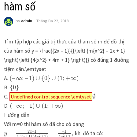
hàm số
by
admin
Tháng Ba 22, 2018
Tìm tập hợp các giá trị thực của tham số m để đồ thị
của hàm số y = \frac{{2x – 1}}{{\left( {m{x^2} – 2x + 1}
\right)\left( {4{x^2} + 4m + 1} \right)}} có đúng 1 đường
tiệm cận.\emtyset
A.
(
–
∞
;
–
1
)
∪
{
0
}
∪
(
1
;
+
∞
)
B.
{
0
}
C.
∅
Undefined control sequence \emtyset
D.
(
–
∞
;
–
1
)
∪
(
1
;
+
∞
)
Hướng dẫn
Với m=0 thì hàm số đã cho có dạng
2
–
1
–
1
x
=
=
,
khi đó ta có:
y
2
2
(
–
2
+
1
)
(
4
+
1
)
4
+
1
x
x
x