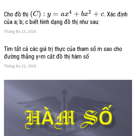
4
2
(
)
:
=
+
+
Cho đồ thị
. Xác định
C
y
a
x
b
x
c
của a; b; c biết hình dạng đồ thị như sau:
Tháng Ba 23, 2018
Tìm tất cả các giá trị thực của tham số m sao cho
đường thẳng y=m cắt đồ thị hàm số
Tháng Ba 22, 2018