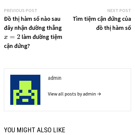
Điều
Previous
N
PREVIOUS POST
NEXT POST
post:
p
Đồ thị hàm số nào sau
Tìm tiệm cận đứng của
hướng
đây nhận đường thẳng
đồ thị hàm số
bài
=
2
làm đường tiệm
x
viết
cận đứng?
admin
View all posts by admin →
YOU MIGHT ALSO LIKE