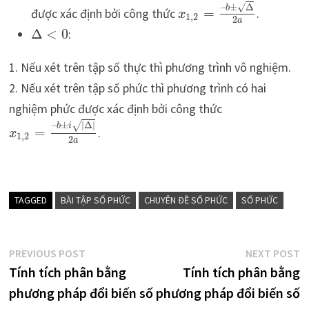
√
–
±
Δ
b
được xác định bởi công thức
=
.
x
1
,
2
2
a
Δ
<
0
:
1. Nếu xét trên tập số thực thì phương trình vô nghiệm.
2. Nếu xét trên tập số phức thì phương trình có hai
nghiệm phức được xác định bởi công thức
–
±
|
Δ
|
√
b
i
=
.
x
1
,
2
2
a
TAGGED
BÀI TẬP SỐ PHỨC
CHUYÊN ĐỀ SỐ PHỨC
SỐ PHỨC
Điều
Previous
N
PREVIOUS POST
NEXT POST
post:
p
Tính tích phân bằng
Tính tích phân bằng
hướng
phương pháp đổi biến số
phương pháp đổi biến số
bài