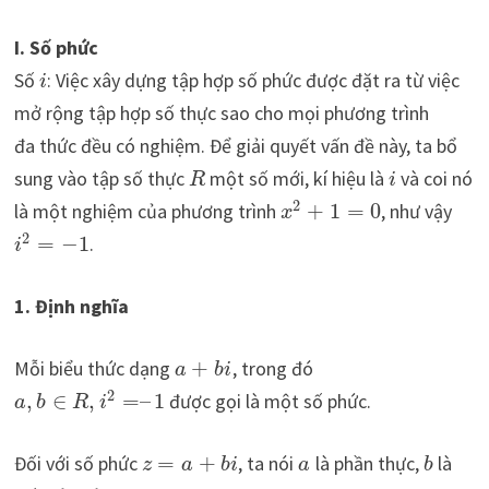
I. Số phức
Số
: Việc xây dựng tập hợp số phức được đặt ra từ việc
i
mở rộng tập hợp số thực sao cho mọi phương trình
đa thức đều có nghiệm. Để giải quyết vấn đề này, ta bổ
sung vào tập số thực
một số mới, kí hiệu là
và coi nó
R
i
2
là một nghiệm của phương trình
+
1
=
0
, như vậy
x
2
=
−
1
.
i
1. Định nghĩa
Mỗi biểu thức dạng
+
, trong đó
a
b
i
2
,
∈
,
=
–
1
được gọi là một số phức.
a
b
R
i
Đối với số phức
=
+
, ta nói
là phần thực,
là
z
a
b
i
a
b