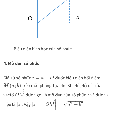
Biểu diễn hình học của số phức
4. Mô đun số phức
Giả sử số phức
=
+
được biểu diễn bởi điểm
z
a
b
i
(
;
)
trên mặt phẳng tọa độ. Khi đó, độ dài của
M
a
b
−
−
→
vectơ
được gọi là mô đun của số phức
và được kí
O
M
z
−
−
→
∣
∣
−
−
−
−
−
−
√
2
2
hiệu là
|
|
. Vậy
|
|
=
=
+
.
∣
∣
z
z
O
M
a
b
∣
∣