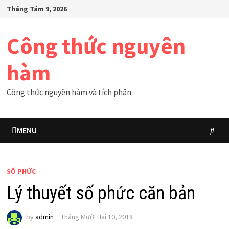
Skip
Tháng Tám 9, 2026
to
content
Công thức nguyên
hàm
Công thức nguyên hàm và tích phân
MENU
SỐ PHỨC
Lý thuyết số phức căn bản
by
admin
Tháng Mười Hai 10, 2018