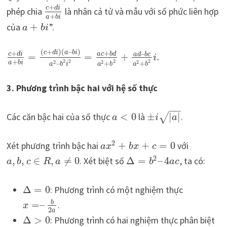
+
c
d
i
phép chia
là nhân cả tử và mẫu với số phức liên hợp
+
a
b
i
của
+
”.
a
b
i
(
+
)
(
–
)
+
+
c
d
i
a
b
i
–
c
d
i
a
c
b
d
a
d
b
c
=
=
+
.
i
+
2
2
2
2
2
2
2
–
+
+
a
b
i
a
b
i
a
b
a
b
3. Phương trình bậc hai với hệ số thực
−
−
Các căn bậc hai của số thực
<
0
là
±
|
|
.
√
a
i
a
2
Xét phương trình bậc hai
+
+
=
0
với
a
x
b
x
c
2
,
,
∈
,
≠
0
. Xét biệt số
Δ
=
–
4
, ta có:
a
b
c
R
a
b
a
c
Δ
=
0
: Phương trình có một nghiệm thực
b
=
–
.
x
2
a
Δ
>
0
: Phương trình có hai nghiệm thực phân biệt