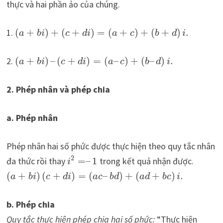
thực và hai phần ảo của chúng.
1.
(
+
)
+
(
+
)
=
(
+
)
+
(
+
)
.
a
b
i
c
d
i
a
c
b
d
i
2.
(
+
)
–
(
+
)
=
(
–
)
+
(
–
)
.
a
b
i
c
d
i
a
c
b
d
i
2. Phép nhân và phép chia
a. Phép nhân
Phép nhân hai số phức được thực hiện theo quy tắc nhân
2
đa thức rồi thay
=
–
1
trong kết quả nhận được.
i
(
+
)
(
+
)
=
(
–
)
+
(
+
)
.
a
b
i
c
d
i
a
c
b
d
a
d
b
c
i
b. Phép chia
Quy tắc thực hiện phép chia hai số phức:
“Thực hiện