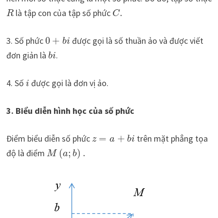
là tập con của tập số phức
.
R
C
3. Số phức
0
+
được gọi là số thuần ảo và được viết
b
i
đơn giản là
.
b
i
4. Số
được gọi là đơn vị ảo.
i
3. Biểu diễn hình học của số phức
Điểm biểu diễn số phức
=
+
trên mặt phẳng tọa
z
a
b
i
độ là điểm
(
;
)
.
M
a
b