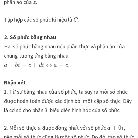
phần ảo của
.
z
Tập hợp các số phức kí hiệu là
.
C
2. Số phức bằng nhau
Hai số phức bằng nhau nếu phần thực và phần ảo của
chúng tương ứng bằng nhau.
+
=
+
⇔
=
.
a
b
i
c
d
i
a
c
Nhận xét
:
1. Từ sự bằng nhau của số phức, ta suy ra mỗi số phức
được hoàn toàn được xác định bởi một cặp số thực. Đây
là cơ sở cho phần 3: biểu diễn hình học của số phức.
2. Mỗi số thực
được đồng nhất với số phức
+
0
,
a
a
i
nên mỗi số thực cũng là một số phức. Do đó, tập số thực