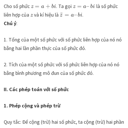
Cho số phức
=
+
. Ta gọi
=
–
là số phức
z
a
b
i
z
a
b
i
¯
liên hợp của
và kí hiệu là
=
–
.
z
z
a
b
i
Chú ý
:
1. Tổng của một số phức với số phức liên hợp của nó nó
bằng hai lần phần thực của số phức đó.
2. Tích của một số phức với số phức liên hợp của nó nó
bằng bình phương mô đun của số phức đó.
II. Các phép toán với số phức
1. Phép cộng và phép trừ
Quy tắc: Để cộng (trừ) hai số phức, ta cộng (trừ) hai phần