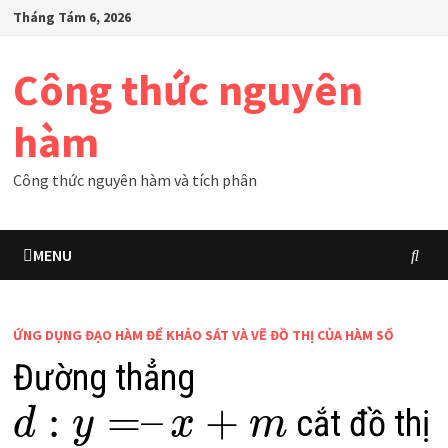
Skip
Tháng Tám 6, 2026
to
content
Công thức nguyên
hàm
Công thức nguyên hàm và tích phân
MENU
ỨNG DỤNG ĐẠO HÀM ĐỂ KHẢO SÁT VÀ VẼ ĐỒ THỊ CỦA HÀM SỐ
Đường thẳng
:
=
–
+
cắt đồ thị
d
y
x
m