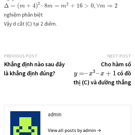
2
2
Δ
=
(
+
4
)
–
8
=
+
16
>
0
,
∀
⇒
2
m
m
m
m
nghiệm phân biệt
Vậy d cắt (C) tại 2 điểm.
Điều
Previous
N
PREVIOUS POST
NEXT POST
post:
p
Khẳng định nào sau đây
Cho hàm số
hướng
3
=
–
–
+
1
là khẳng định đúng?
có đồ
y
x
x
bài
thị (C) và đường thẳng
viết
admin
View all posts by admin →