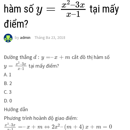
2
–
3
=
x
x
hàm số
tại mấy
y
–
1
x
điểm?
by
admin
Tháng Ba 23, 2018
Đường thẳng
:
=
–
+
cắt đồ thị hàm số
d
y
x
m
2
–
3
x
x
=
tại mấy điểm?
y
–
1
x
A. 1
B. 2
C. 3
D. 0
Hướng dẫn
Phương trình hoành độ giao điểm:
2
–
3
2
x
x
=
–
+
⇔
2
–
(
+
4
)
+
=
0
x
m
x
m
x
m
–
1
x