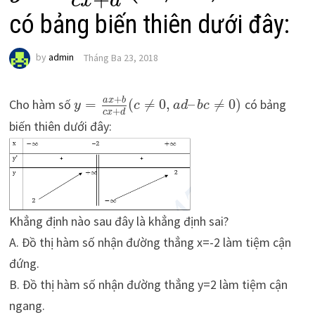
c
x
d
có bảng biến thiên dưới đây:
by
admin
Tháng Ba 23, 2018
+
a
x
b
Cho hàm số
=
(
≠
0
,
–
≠
0
)
có bảng
y
c
a
d
b
c
+
c
x
d
biến thiên dưới đây:
Khẳng định nào sau đây là khẳng định sai?
A. Đồ thị hàm số nhận đường thẳng x=-2 làm tiệm cận
đứng.
B. Đồ thị hàm số nhận đường thẳng y=2 làm tiệm cận
ngang.