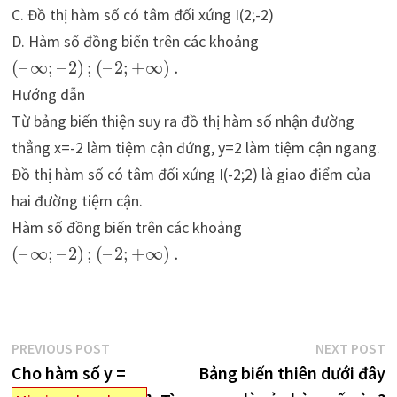
C. Đồ thị hàm số có tâm đối xứng I(2;-2)
D. Hàm số đồng biến trên các khoảng
(
–
∞
;
–
2
)
;
(
–
2
;
+
∞
)
.
Hướng dẫn
Từ bảng biến thiện suy ra đồ thị hàm số nhận đường
thẳng x=-2 làm tiệm cận đứng, y=2 làm tiệm cận ngang.
Đồ thị hàm số có tâm đối xứng I(-2;2) là giao điểm của
hai đường tiệm cận.
Hàm số đồng biến trên các khoảng
(
–
∞
;
–
2
)
;
(
–
2
;
+
∞
)
.
Điều
Previous
N
PREVIOUS POST
NEXT POST
post:
p
Cho hàm số y =
Bảng biến thiên dưới đây
hướng