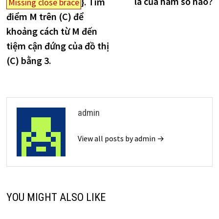
là của hàm số nào?
}. Tìm
Missing close brace
bài
điểm M trên (C) để
viết
khoảng cách từ M đến
tiệm cận đứng của đồ thị
(C) bằng 3.
admin
View all posts by admin →
YOU MIGHT ALSO LIKE