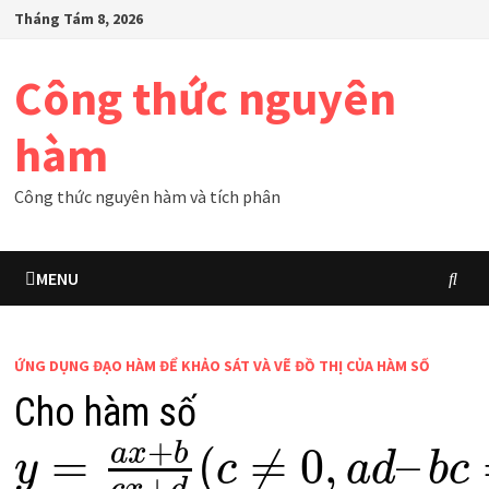
Skip
Tháng Tám 8, 2026
to
content
Công thức nguyên
hàm
Công thức nguyên hàm và tích phân
MENU
ỨNG DỤNG ĐẠO HÀM ĐỂ KHẢO SÁT VÀ VẼ ĐỒ THỊ CỦA HÀM SỐ
Cho hàm số
+
a
x
b
=
(
≠
0
,
–
y
c
a
d
b
c
+