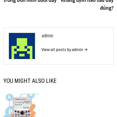
viết
đúng?
admin
View all posts by admin →
YOU MIGHT ALSO LIKE