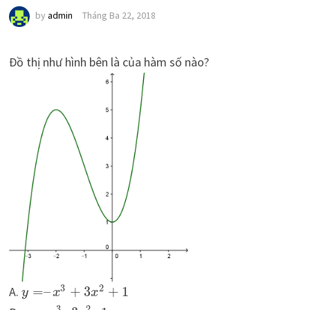
by
admin
Tháng Ba 22, 2018
Đồ thị như hình bên là của hàm số nào?
3
2
A.
=
–
+
3
+
1
y
x
x
3
2