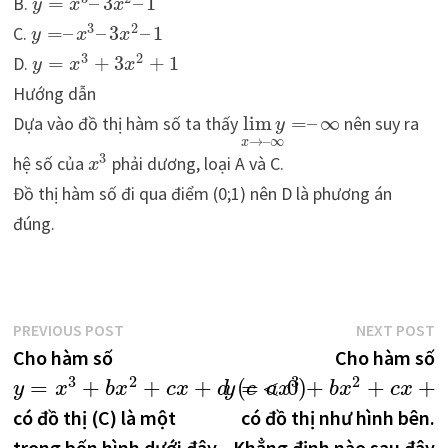
B.
=
–
3
–
1
y
x
x
3
2
C.
=
–
–
3
–
1
y
x
x
3
2
D.
=
+
3
+
1
y
x
x
Hướng dẫn
Dựa vào đồ thị hàm số ta thấy
lim
=
–
∞
nên suy ra
y
→
–
∞
x
3
hệ số của
phải dương, loại A và C.
x
Đồ thị hàm số đi qua điểm (0;1) nên D là phương án
đúng.
Điều
Previous
N
PREVIOUS POST
NEXT POST
post:
p
Cho hàm số
Cho hàm số
hướng
3
2
3
2
=
+
+
+
(
=
<
0
)
+
+
+
y
x
b
x
c
x
d
y
c
a
x
b
x
c
x
bài
có đồ thị (C) là một
có đồ thị như hình bên.
trong bốn hình dưới đây
Khẳng định nào sau đây