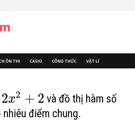
àm
CH ÔN THI
CASIO
CÔNG THỨC
VẬT LÍ
2
2
+
2
và đồ thị hàm số
x
o nhiêu điểm chung.