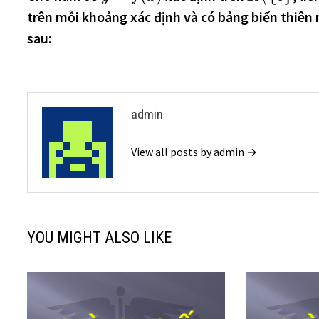
hướng
trên mỗi khoảng xác định và có bảng biến thiên
bài
sau:
viết
admin
View all posts by admin →
YOU MIGHT ALSO LIKE