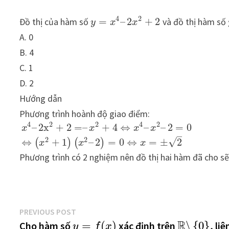
4
2
Đồ thị của hàm số
=
–
2
+
2
và đồ thị hàm số
y
x
x
A. 0
B. 4
C. 1
D. 2
Hướng dẫn
Phương trình hoành độ giao điểm:
4
2
2
4
2
–
2
x
+
2
=
–
+
4
⇔
–
–
2
=
0
x
x
x
x
–
2
2
√
⇔
+
1
–
2
=
0
⇔
=
±
2
(
)
(
)
x
x
x
Phương trình có 2 nghiệm nên đồ thị hai hàm đã cho sẽ
Điều
Previous
PREVIOUS POST
R
post:
=
(
)
∖
{
0
}
Cho hàm số
xác định trên
, liê
y
f
x