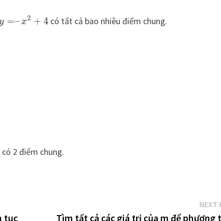
2
=
–
+
4
có tất cả bao nhiêu điểm chung.
y
x
 có 2 điểm chung.
NEXT 
n tục
Tìm tất cả các giá trị của m để phương 