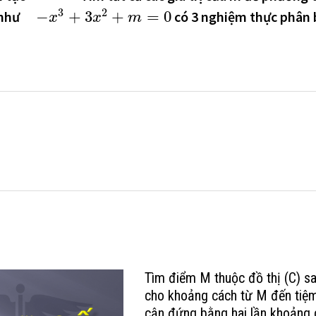
3
2
−
+
3
+
=
0
 như
có 3 nghiệm thực phân b
x
x
m
Tìm điểm M thuộc đồ thị (C) s
cho khoảng cách từ M đến tiệ
cận đứng bằng hai lần khoảng 