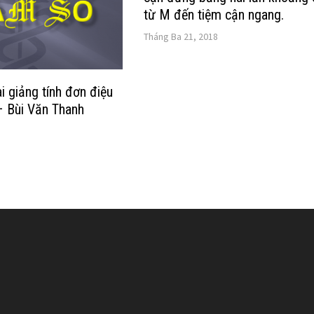
từ M đến tiệm cận ngang.
Tháng Ba 21, 2018
i giảng tính đơn điệu
– Bùi Văn Thanh