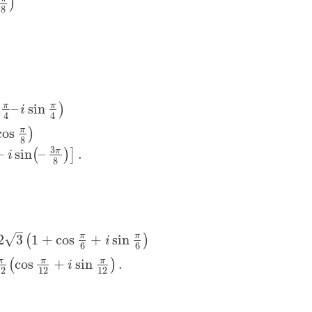
)
8
π
π
–
sin
)
i
4
4
π
cos
)
8
3
π
+
sin
–
.
(
)
]
i
8
–
√
π
π
2
3
1
+
cos
+
sin
(
)
i
6
6
π
π
π
cos
+
sin
.
(
)
i
12
12
12