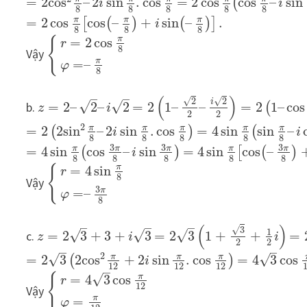
=
2
cos
–
2
sin
.
cos
=
2
cos
cos
–
sin
(
i
i
8
8
8
8
8
π
π
π
=
2
cos
cos
–
+
sin
–
.
[
(
)
(
)
]
i
8
8
8
π
{
=
2
cos
r
8
Vậy
π
=
–
φ
8
–
–
(
)
√
√
2
2
i
√
√
b.
=
2
–
2
–
2
=
2
1
–
–
=
2
1
–
cos
(
z
i
2
2
2
π
π
π
π
π
=
2
2
sin
–
2
sin
.
cos
=
4
sin
sin
–
(
)
(
i
i
8
8
8
8
8
3
3
3
π
π
π
π
π
=
4
sin
cos
–
sin
=
4
sin
cos
–
(
)
[
(
)
i
8
8
8
8
8
π
=
4
sin
{
r
8
Vậy
3
π
=
–
φ
8
–
–
–
(
)
√
3
1
√
√
√
c.
=
2
3
+
3
+
3
=
2
3
1
+
+
=
z
i
i
2
2
–
–
2
√
√
π
π
π
=
2
3
2
cos
+
2
sin
.
cos
=
4
3
cos
(
)
i
12
12
12
–
{
√
π
=
4
3
cos
r
12
Vậy
π
=
φ