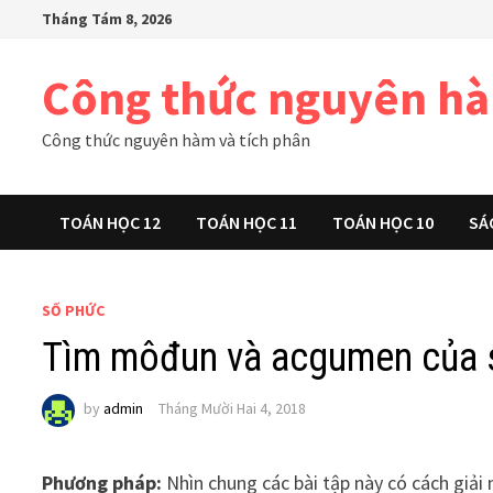
Skip
Tháng Tám 8, 2026
to
content
Công thức nguyên h
Công thức nguyên hàm và tích phân
TOÁN HỌC 12
TOÁN HỌC 11
TOÁN HỌC 10
SÁ
SỐ PHỨC
Tìm môđun và acgumen của 
by
admin
Tháng Mười Hai 4, 2018
Phương pháp:
Nhìn chung các bài tập này có cách giải 