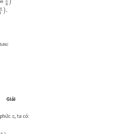
os
)
6
π
.
)
3
sau:
Giải
 phức
, ta có:
z
π