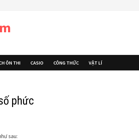
àm
CH ÔN THI
CASIO
CÔNG THỨC
VẬT LÍ
số phức
như sau: