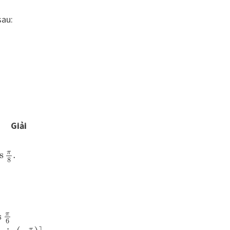
sau:
Giải
π
s
.
8
π
s
6
π