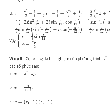
12
(
√
√
3
3
2
1
2
1
2
d.
=
–
+
=
–
+
+
=
–
1
+
z
i
i
3
3
3
3
3
3
3
2
4
2
π
π
π
π
=
–
2
sin
+
2
sin
.
cos
=
sin
–
(
)
(
i
3
3
12
12
12
12
4
4
π
π
π
π
=
sin
sin
–
+
cos
–
=
sin
c
(
(
)
(
)
)
(
i
3
3
12
12
12
12
4
π
{
=
sin
r
3
12
Vậy
7
π
=
ϕ
12
2
Ví dụ 5
. Gọi
,
là hai nghiệm của phương trình
–
z
z
z
1
2
các số phức sau:
2
a.
=
.
.
w
z
z
2
1
z
b.
=
.
1
w
–
2
z
2
c.
=
(
–
2
)
(
–
2
)
.
w
z
z
1
2