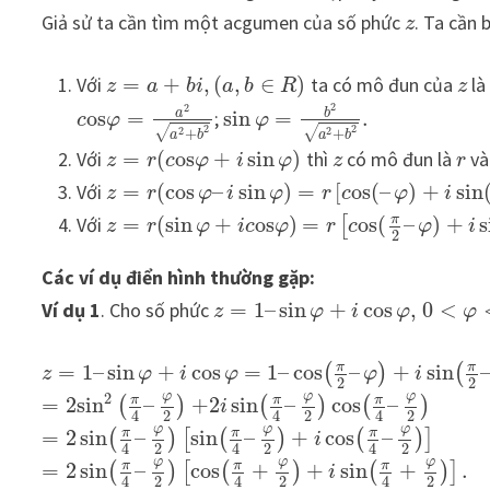
Giả sử ta cần tìm một acgumen của số phức
. Ta cần 
z
Với
=
+
,
(
,
∈
)
ta có mô đun của
là
z
a
b
i
a
b
R
z
2
2
b
a
o
s
=
;
sin
=
.
c
φ
φ
2
2
√
√
2
2
+
+
a
b
a
b
Với
=
(
o
s
+
sin
)
thì
có mô đun là
v
z
r
c
φ
i
φ
z
r
Với
=
(
cos
–
sin
)
=
[
o
s
(
–
)
+
sin
z
r
φ
i
φ
r
c
φ
i
π
Với
=
(
sin
+
o
s
)
=
o
s
(
–
)
+
s
[
z
r
φ
i
c
φ
r
c
φ
i
2
Các ví dụ điển hình thường gặp:
Ví dụ 1
. Cho số phức
=
1
–
sin
+
cos
,
0
<
z
φ
i
φ
φ
π
π
=
1
–
sin
+
cos
=
1
–
cos
–
+
sin
(
)
(
z
φ
i
φ
φ
i
2
2
φ
φ
φ
2
π
π
π
=
2
sin
–
+
2
sin
–
cos
–
(
)
(
)
(
)
i
2
2
2
4
4
4
φ
φ
φ
π
π
π
=
2
sin
–
sin
–
+
cos
–
(
)
[
(
)
(
)
]
i
2
2
2
4
4
4
φ
φ
φ
π
π
π
=
2
sin
–
cos
+
+
sin
+
.
(
)
[
(
)
(
)
]
i
2
2
2
4
4
4