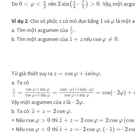
φ
π
π
Do
0
<
<
nên
2
sin
–
>
0.
Vậy, một acg
(
)
φ
2
2
4
Ví dụ 2
. Cho số phức
có mô đun bằng
1
và
là một 
z
φ
¯
¯
¯
z
a. Tìm một acgumen của
.
z
¯
¯
¯
b. Tìm một acgumen của
+
nếu
cos
≠
0.
z
z
φ
Từ giả thiết suy ra
=
cos
+
.
z
φ
i
s
i
n
φ
a. Ta có
cos
(
–
)
+
sin
(
–
)
cos
–
sin
φ
i
φ
φ
i
φ
¯
¯
¯
z
=
=
=
cos
(
–
2
)
+
φ
cos
+
sin
cos
+
sin
z
φ
i
φ
φ
i
φ
Vậy một acgumen của
là
–
2
.
z
φ
¯
¯
¯
b. Ta có:
+
=
2
cos
.
z
z
φ
¯
¯
¯
+ Nếu
cos
>
0
thì
+
=
2
cos
=
2
cos
(
cos
φ
z
z
φ
φ
¯
¯
¯
+ Nếu
cos
<
0
thì
+
=
–
2
cos
.
(
–
1
)
=
–
2
co
φ
z
z
φ