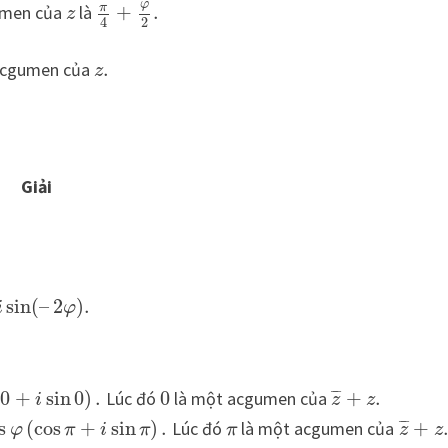
φ
π
umen của
là
+
.
z
2
4
acgumen của
.
z
Giải
sin
(
–
2
)
.
i
φ
¯
¯
¯
0
+
sin
0
)
.
Lúc đó
0
là một acgumen của
+
.
i
z
z
¯
¯
¯
s
(
cos
+
sin
)
.
Lúc đó
là một acgumen của
+
φ
π
i
π
π
z
z