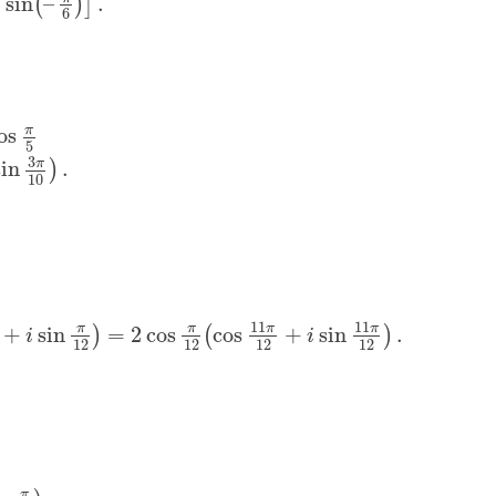
sin
–
.
(
)
]
i
6
π
os
5
3
π
sin
.
)
10
11
11
π
π
π
π
+
sin
=
2
cos
cos
+
sin
.
)
(
)
i
i
12
12
12
12
π