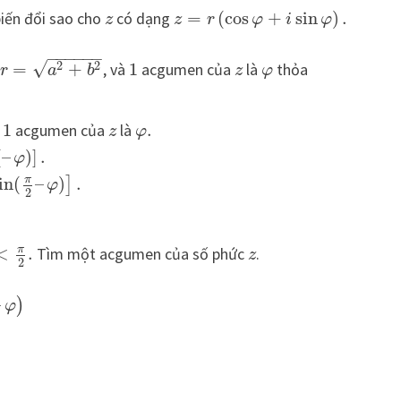
biến đổi sao cho
có dạng
=
(
cos
+
sin
)
.
z
z
r
φ
i
φ
−
−
−
−
−
−
√
2
2
=
+
, và
1
acgumen của
là
thỏa
r
a
b
z
φ
à
1
acgumen của
là
.
z
φ
(
–
)
]
.
φ
π
in
(
–
)
.
]
φ
2
π
<
.
Tìm một acgumen của số phức
.
z
2
–
)
φ