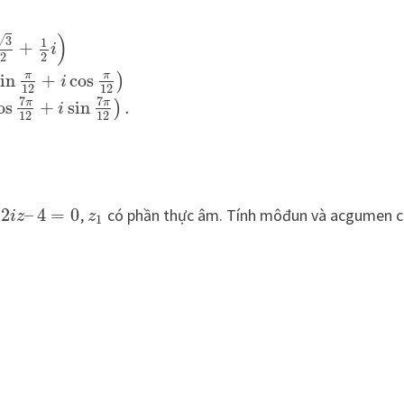
)
√
3
1
+
i
2
2
π
π
sin
+
cos
)
i
12
12
7
7
π
π
os
+
sin
.
)
i
12
12
2
–
4
=
0
,
có phần thực âm. Tính môđun và acgumen 
i
z
z
1