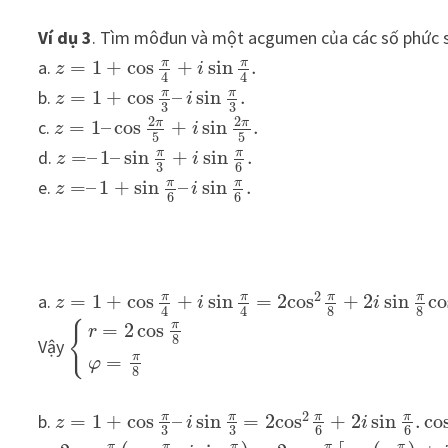
Ví dụ 3
. Tìm môđun và một acgumen của các số phức 
π
π
a.
=
1
+
cos
+
sin
.
z
i
4
4
π
π
b.
=
1
+
cos
–
sin
.
z
i
3
3
2
2
π
π
c.
=
1
–
cos
+
sin
.
z
i
5
5
π
π
d.
=
–
1
–
sin
+
sin
.
z
i
3
6
π
π
e.
=
–
1
+
sin
–
sin
.
z
i
6
6
2
π
π
π
π
a.
=
1
+
cos
+
sin
=
2
cos
+
2
sin
co
z
i
i
8
8
4
4
π
{
=
2
cos
r
8
Vậy
π
=
φ
8
2
π
π
π
π
b.
=
1
+
cos
–
sin
=
2
cos
+
2
sin
.
co
z
i
i
3
3
6
6
π
π
π
π
π