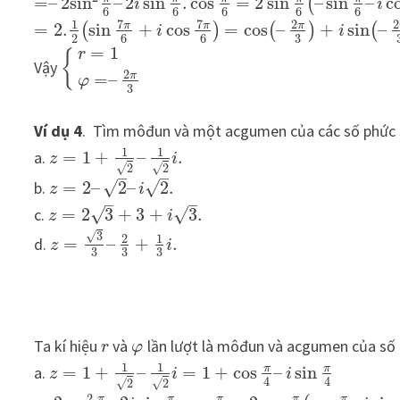
=
–
2
sin
–
2
sin
.
cos
=
2
sin
–
sin
–
c
(
i
i
6
6
6
6
6
7
7
2
2
1
π
π
π
=
2.
sin
+
cos
=
cos
–
+
sin
–
(
)
(
)
(
i
i
3
2
6
6
=
1
r
{
Vậy
2
π
=
–
φ
3
Ví dụ 4
. Tìm môđun và một acgumen của các số phức 
1
1
a.
=
1
+
–
.
z
i
√
√
2
2
–
–
√
√
b.
=
2
–
2
–
2
.
z
i
–
–
√
√
c.
=
2
3
+
3
+
3
.
z
i
√
3
2
1
d.
=
–
+
.
z
i
3
3
3
Ta kí hiệu
và
lần lượt là môđun và acgumen của số
r
φ
1
1
π
π
a.
=
1
+
–
=
1
+
cos
–
sin
z
i
i
4
4
√
√
2
2
2
π
π
π
π
π