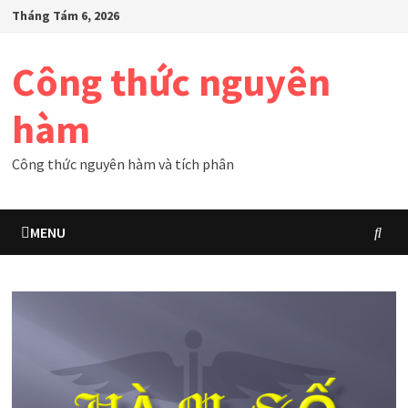
Skip
Tháng Tám 6, 2026
to
content
Công thức nguyên
hàm
Công thức nguyên hàm và tích phân
MENU