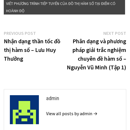
VIẾT PHƯƠNG TRÌNH TIẾP TUYẾN CỦA ĐỒ THỊ HÀM SỐ TẠI ĐIỂM CÓ
HOÀNH ĐỘ
Điều
Previous
N
PREVIOUS POST
NEXT POST
post:
p
Nhận dạng thần tốc đồ
Phân dạng và phương
hướng
thị hàm số – Lưu Huy
pháp giải trắc nghiệm
bài
Thưởng
chuyên đề hàm số –
viết
Nguyễn Vũ Minh (Tập 1)
admin
View all posts by admin →