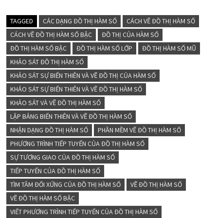
TAGGED
CÁC DẠNG ĐỒ THỊ HÀM SỐ
CÁCH VẼ ĐỒ THỊ HÀM SỐ
CÁCH VẼ ĐỒ THỊ HÀM SỐ BẬC
ĐỒ THỊ CỦA HÀM SỐ
ĐỒ THỊ HÀM SỐ BẬC
ĐỒ THỊ HÀM SỐ LỚP
ĐỒ THỊ HÀM SỐ MŨ
KHẢO SÁT ĐỒ THỊ HÀM SỐ
KHẢO SÁT SỰ BIẾN THIÊN VÀ VẼ ĐỒ THỊ CỦA HÀM SỐ
KHẢO SÁT SỰ BIẾN THIÊN VÀ VẼ ĐỒ THỊ HÀM SỐ
KHẢO SÁT VÀ VẼ ĐỒ THỊ HÀM SỐ
LẬP BẢNG BIẾN THIÊN VÀ VẼ ĐỒ THỊ HÀM SỐ
NHẬN DẠNG ĐỒ THỊ HÀM SỐ
PHẦN MỀM VẼ ĐỒ THỊ HÀM SỐ
PHƯƠNG TRÌNH TIẾP TUYẾN CỦA ĐỒ THỊ HÀM SỐ
SỰ TƯƠNG GIAO CỦA ĐỒ THỊ HÀM SỐ
TIẾP TUYẾN CỦA ĐỒ THỊ HÀM SỐ
TÌM TÂM ĐỐI XỨNG CỦA ĐỒ THỊ HÀM SỐ
VẼ ĐỒ THỊ HÀM SỐ
VẼ ĐỒ THỊ HÀM SỐ BẬC
VIẾT PHƯƠNG TRÌNH TIẾP TUYẾN CỦA ĐỒ THỊ HÀM SỐ