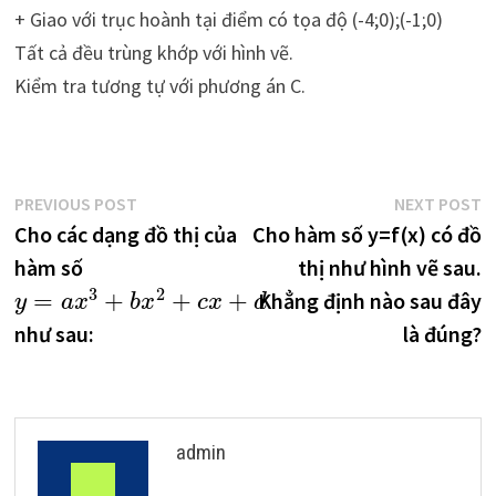
+ Giao với trục hoành tại điểm có tọa độ (-4;0);(-1;0)
Tất cả đều trùng khớp với hình vẽ.
Kiểm tra tương tự với phương án C.
Điều
Previous
N
PREVIOUS POST
NEXT POST
post:
p
Cho các dạng đồ thị của
Cho hàm số y=f(x) có đồ
hướng
hàm số
thị như hình vẽ sau.
bài
3
2
=
+
+
+
Khẳng định nào sau đây
y
a
x
b
x
c
x
d
viết
như sau:
là đúng?
admin