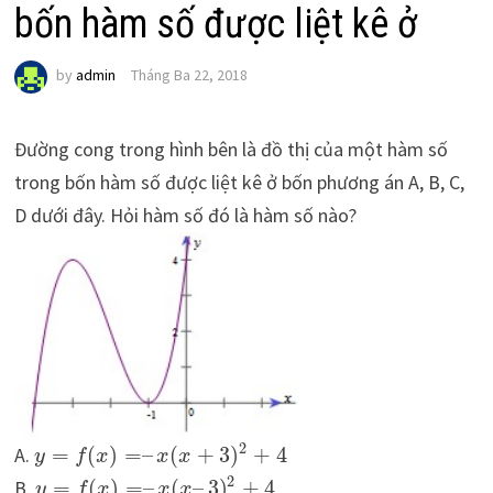
bốn hàm số được liệt kê ở
by
admin
Tháng Ba 22, 2018
Đường cong trong hình bên là đồ thị của một hàm số
trong bốn hàm số được liệt kê ở bốn phương án A, B, C,
D dưới đây. Hỏi hàm số đó là hàm số nào?
2
A.
=
(
)
=
–
(
+
3
)
+
4
y
f
x
x
x
2
B.
=
(
)
=
–
(
–
3
)
+
4
y
f
x
x
x