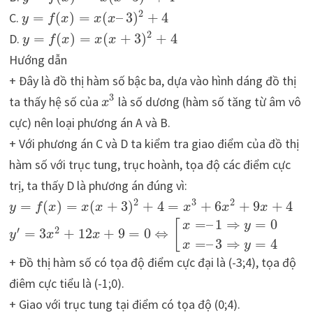
2
C.
=
(
)
=
(
–
3
)
+
4
y
f
x
x
x
2
D.
=
(
)
=
(
+
3
)
+
4
y
f
x
x
x
Hướng dẫn
+ Đây là đồ thị hàm số bậc ba, dựa vào hình dáng đồ thị
3
ta thấy hệ số của
là số dương (hàm số tăng từ âm vô
x
cực) nên loại phương án A và B.
+ Với phương án C và D ta kiểm tra giao điểm của đồ thị
hàm số với trục tung, trục hoành, tọa độ các điểm cực
trị, ta thấy D là phương án đúng vì:
2
3
2
=
(
)
=
(
+
3
)
+
4
=
+
6
+
9
+
4
y
f
x
x
x
x
x
x
=
–
1
⇒
=
0
[
x
y
′
2
=
3
+
12
+
9
=
0
⇔
y
x
x
=
–
3
⇒
=
4
x
y
+ Đồ thị hàm số có tọa độ điểm cực đại là (-3;4), tọa độ
điêm cực tiểu là (-1;0).
+ Giao với trục tung tại điểm có tọa độ (0;4).