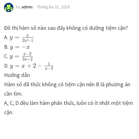
by
admin
Tháng Ba 21, 2018
Đồ thị hàm số nào sau đây không có đường tiệm cận?
x
A.
=
y
2
2
–
1
x
B.
=
−
y
x
−
2
x
C.
=
y
3
+
2
x
1
D.
=
+
2
−
y
x
−
3
x
Hướng dẫn
Hàm số đã thức không có tiệm cận nên B là phương án
cần tìm.
A, C, D đều làm hàm phân thức, luôn có ít nhất một tiệm
cận.