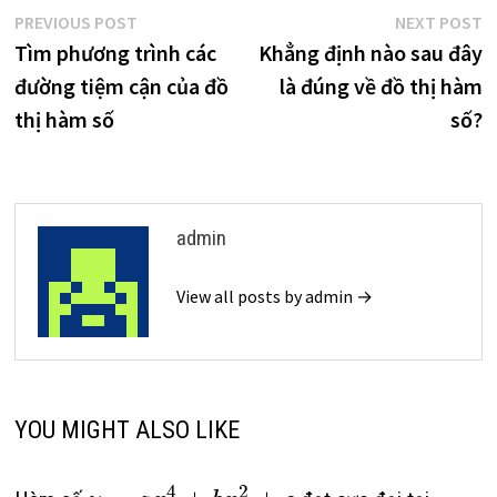
Điều
Previous
N
PREVIOUS POST
NEXT POST
post:
p
Tìm phương trình các
Khẳng định nào sau đây
hướng
đường tiệm cận của đồ
là đúng về đồ thị hàm
bài
thị hàm số
số?
viết
admin
View all posts by admin →
YOU MIGHT ALSO LIKE
4
2