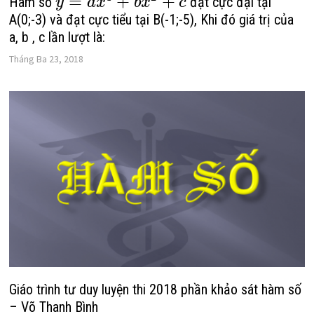
=
+
+
Hàm số
đạt cực đại tại
y
a
x
b
x
c
A(0;-3) và đạt cực tiểu tại B(-1;-5), Khi đó giá trị của
a, b , c lần lượt là:
Tháng Ba 23, 2018
Giáo trình tư duy luyện thi 2018 phần khảo sát hàm số
– Võ Thanh Bình