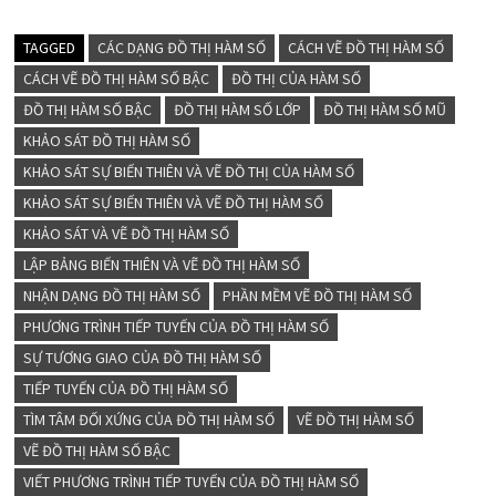
TAGGED
CÁC DẠNG ĐỒ THỊ HÀM SỐ
CÁCH VẼ ĐỒ THỊ HÀM SỐ
CÁCH VẼ ĐỒ THỊ HÀM SỐ BẬC
ĐỒ THỊ CỦA HÀM SỐ
ĐỒ THỊ HÀM SỐ BẬC
ĐỒ THỊ HÀM SỐ LỚP
ĐỒ THỊ HÀM SỐ MŨ
KHẢO SÁT ĐỒ THỊ HÀM SỐ
KHẢO SÁT SỰ BIẾN THIÊN VÀ VẼ ĐỒ THỊ CỦA HÀM SỐ
KHẢO SÁT SỰ BIẾN THIÊN VÀ VẼ ĐỒ THỊ HÀM SỐ
KHẢO SÁT VÀ VẼ ĐỒ THỊ HÀM SỐ
LẬP BẢNG BIẾN THIÊN VÀ VẼ ĐỒ THỊ HÀM SỐ
NHẬN DẠNG ĐỒ THỊ HÀM SỐ
PHẦN MỀM VẼ ĐỒ THỊ HÀM SỐ
PHƯƠNG TRÌNH TIẾP TUYẾN CỦA ĐỒ THỊ HÀM SỐ
SỰ TƯƠNG GIAO CỦA ĐỒ THỊ HÀM SỐ
TIẾP TUYẾN CỦA ĐỒ THỊ HÀM SỐ
TÌM TÂM ĐỐI XỨNG CỦA ĐỒ THỊ HÀM SỐ
VẼ ĐỒ THỊ HÀM SỐ
VẼ ĐỒ THỊ HÀM SỐ BẬC
VIẾT PHƯƠNG TRÌNH TIẾP TUYẾN CỦA ĐỒ THỊ HÀM SỐ