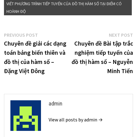
VIẾT PHƯƠNG TRÌNH TIẾP TUYẾN CỦA ĐỒ THỊ HÀM SỐ TẠI ĐIỂM CÓ
HOÀNH ĐỘ
Điều
Previous
N
PREVIOUS POST
NEXT POST
post:
p
Chuyên đề giải các dạng
Chuyên đề Bài tập trắc
hướng
toán bảng biến thiên và
nghiệm tiếp tuyến của
bài
đồ thị của hàm số –
đồ thị hàm số – Nguyễn
viết
Đặng Việt Đông
Minh Tiến
admin
View all posts by admin →