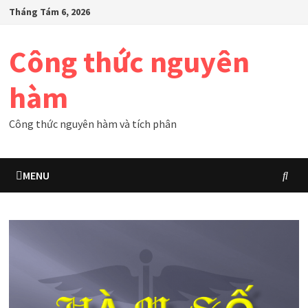
Skip
Tháng Tám 6, 2026
to
content
Công thức nguyên
hàm
Công thức nguyên hàm và tích phân
MENU