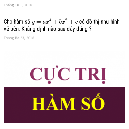
Tháng Tư 1, 2018
4
2
Cho hàm số
=
+
+
có đồ thị như hình
y
a
x
b
x
c
vẽ bên. Khẳng định nào sau đây đúng ?
Tháng Ba 23, 2018