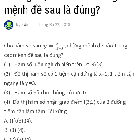
mệnh đề sau là đúng?
by
admin
Tháng Ba 22, 2018
–
1
x
Cho hàm số sau:
=
, những mệnh đề nào trong
y
–
3
x
các mệnh đề sau là đúng?
(1) : Hàm số luôn nghịch biến trên D= R\{3}.
(2) : Đồ thị hàm số có 1 tiệm cận đứng là x=1; 1 tiệm cận
ngang là y =3.
(3) : Hàm số đã cho không có cực trị.
(4): Đồ thị hàm số nhận giao điểm I(3;1) của 2 đường
tiệm cận làm tâm đối xứng.
A. (1),(3),(4).
B. (3),(4).
C. (2),(3),(4).