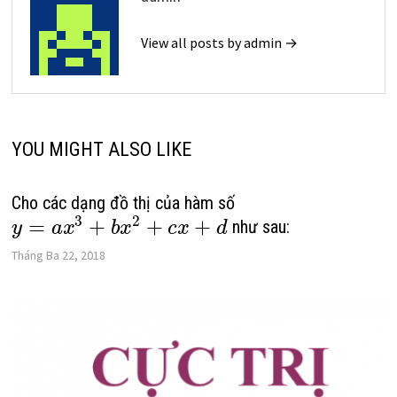
View all posts by admin →
YOU MIGHT ALSO LIKE
Cho các dạng đồ thị của hàm số
3
2
=
+
+
+
như sau:
y
a
x
b
x
c
x
d
Tháng Ba 22, 2018