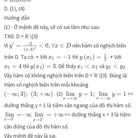
D. (1), (4).
Hướng dẫn
(1) : Ở mệnh đề này, sẽ có sai lầm như sau:
TXĐ: D = R \{3}
–
2
′
Vì
=
<
0
,
∀
∈
nên hàm số nghịch biến
y
x
D
2
(
–
3
)
x
1
trên D. Ta có: + Với
=
−
1
thì
(
)
=
. + Với
x
y
x
1
1
2
=
4
thì
(
)
=
3
. Dễ thấy
<
và
<
.
x
y
x
x
x
y
y
2
2
1
2
1
2
Vậy hàm số không nghịch biến trên D = R \{3}. Đúng là:
Hàm số nghịch biến trên mỗi khoảng
(
−
∞
;
3
)
;
(
3
;
+
∞
)
. (2)
lim
=
1
;
lim
=
1
=>
y
y
→
+
∞
→
−
∞
x
x
đường thẳng y = 1 là tiệm cận ngang của đồ thị hàm số.
lim
=
–
∞
lim
=
+
∞
=> đường thẳng x = 3 là tiệm
–
→
3
+
→
3
x
x
cận đứng của đồ thị hàm số.
Vậy mệnh đề này là sai.