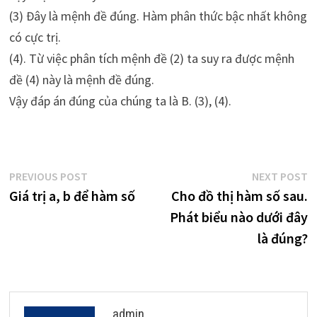
(3) Đây là mệnh đề đúng. Hàm phân thức bậc nhất không
có cực trị.
(4). Từ việc phân tích mệnh đề (2) ta suy ra được mệnh
đề (4) này là mệnh đề đúng.
Vậy đáp án đúng của chúng ta là B. (3), (4).
Điều
Previous
N
PREVIOUS POST
NEXT POST
post:
p
Giá trị a, b để hàm số
Cho đồ thị hàm số sau.
hướng
Phát biểu nào dưới đây
bài
là đúng?
viết
admin