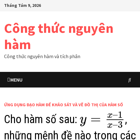
Skip
Tháng Tám 9, 2026
to
content
Công thức nguyên
hàm
Công thức nguyên hàm và tích phân
MENU
ỨNG DỤNG ĐẠO HÀM ĐỂ KHẢO SÁT VÀ VẼ ĐỒ THỊ CỦA HÀM SỐ
–
1
=
x
Cho hàm số sau:
,
y
–
3
x
những mệnh đề nào trong các