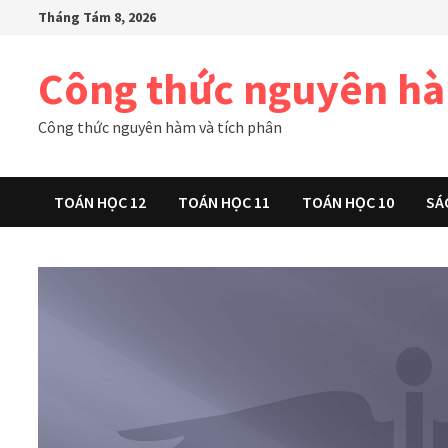
Skip
Tháng Tám 8, 2026
to
content
Công thức nguyên h
Công thức nguyên hàm và tích phân
TOÁN HỌC 12
TOÁN HỌC 11
TOÁN HỌC 10
SÁ