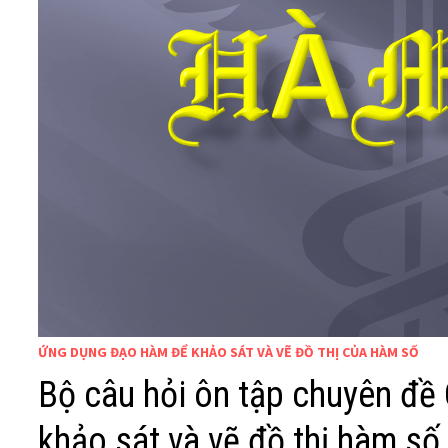
ỨNG DỤNG ĐẠO HÀM ĐỂ KHẢO SÁT VÀ VẼ ĐỒ THỊ CỦA HÀM SỐ
Bộ câu hỏi ôn tập chuyên đ
khảo sát và vẽ đồ thị hàm số