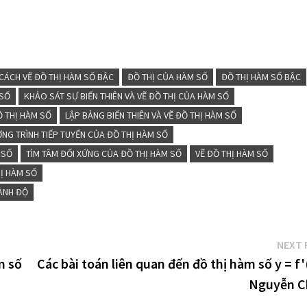
CÁCH VẼ ĐỒ THỊ HÀM SỐ BẬC
ĐỒ THỊ CỦA HÀM SỐ
ĐỒ THỊ HÀM SỐ BẬC
 SỐ
KHẢO SÁT SỰ BIẾN THIÊN VÀ VẼ ĐỒ THỊ CỦA HÀM SỐ
Ồ THỊ HÀM SỐ
LẬP BẢNG BIẾN THIÊN VÀ VẼ ĐỒ THỊ HÀM SỐ
NG TRÌNH TIẾP TUYẾN CỦA ĐỒ THỊ HÀM SỐ
 SỐ
TÌM TÂM ĐỐI XỨNG CỦA ĐỒ THỊ HÀM SỐ
VẼ ĐỒ THỊ HÀM SỐ
HỊ HÀM SỐ
OÀNH ĐỘ
NEXT 
m số
Các bài toán liên quan đến đồ thị hàm số y = f'
Nguyễn C