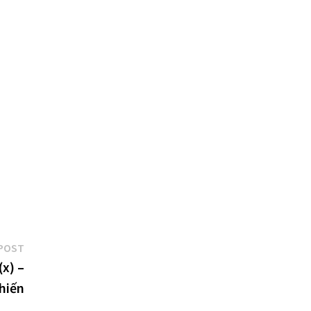
Next
POST
post:
(x) –
hiến