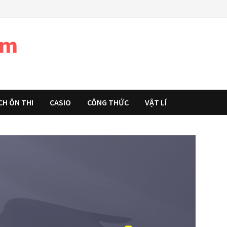
àm
CH ÔN THI
CASIO
CÔNG THỨC
VẬT LÍ