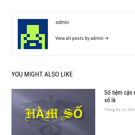
viết
admin
View all posts by admin →
YOU MIGHT ALSO LIKE
Số tiệm cận 
số là
Tháng Ba 21, 201