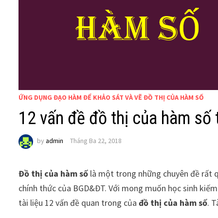
ỨNG DỤNG ĐẠO HÀM ĐỂ KHẢO SÁT VÀ VẼ ĐỒ THỊ CỦA HÀM SỐ
12 vấn đề đồ thị của hàm số 
by
admin
Tháng Ba 22, 2018
Đồ thị của hàm số
là một trong những chuyên đề rất q
chính thức của BGD&ĐT. Với mong muốn học sinh kiếm
tài liệu 12 vấn đề quan trong của
đồ thị của hàm số
. T