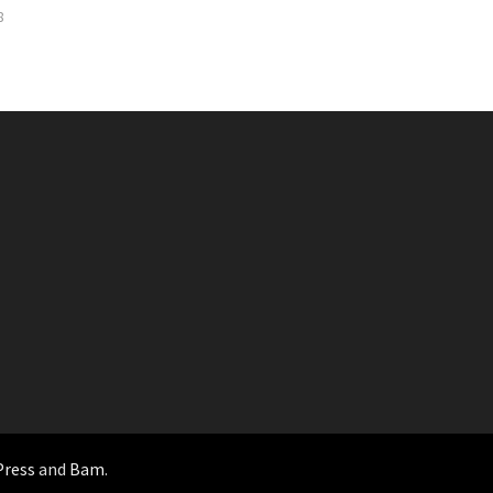
8
ress
and
Bam
.