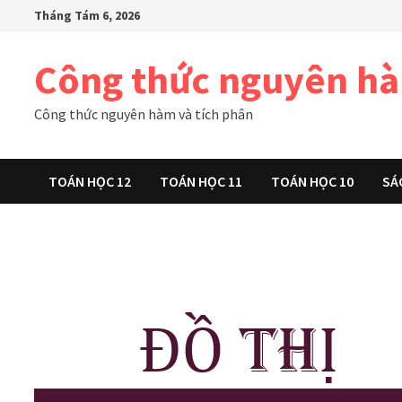
Skip
Tháng Tám 6, 2026
to
content
Công thức nguyên h
Công thức nguyên hàm và tích phân
TOÁN HỌC 12
TOÁN HỌC 11
TOÁN HỌC 10
SÁ