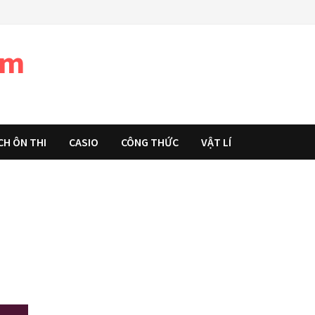
àm
CH ÔN THI
CASIO
CÔNG THỨC
VẬT LÍ