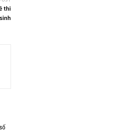
post:
 thi
sinh
 số