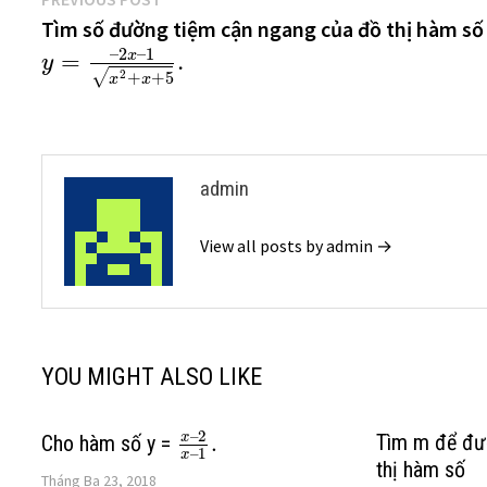
Điều
post:
Tìm số đường tiệm cận ngang của đồ thị hàm số
hướng
–
2
–
1
x
=
.
y
bài
√
2
+
+
5
x
x
viết
admin
View all posts by admin →
YOU MIGHT ALSO LIKE
–
2
x
Tìm m để đư
Cho hàm số y =
.
–
1
x
thị hàm số
Tháng Ba 23, 2018