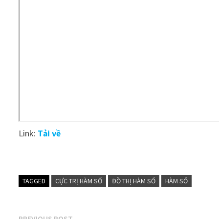
Link:
Tải về
TAGGED
CỰC TRỊ HÀM SỐ
ĐỒ THỊ HÀM SỐ
HÀM SỐ
Previous
PREVIOUS POST