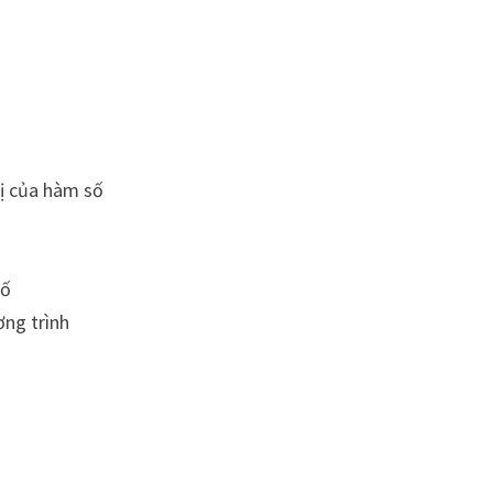
thị của hàm số
số
ơng trình