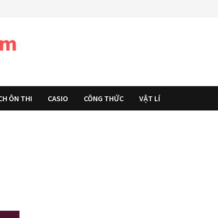
àm
CH ÔN THI
CASIO
CÔNG THỨC
VẬT LÍ