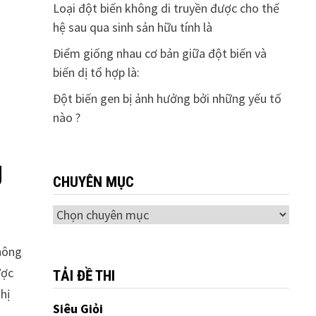
Loại đột biến không di truyền được cho thế
hệ sau qua sinh sản hữu tính là
Điểm giống nhau cơ bản giữa đột biến và
biến dị tổ hợp là:
Đột biến gen bị ảnh hưởng bởi những yếu tố
nào ?
g
CHUYÊN MỤC
Chuyên
mục
thông
ược
TẢI ĐỀ THI
hị
Siêu Giỏi