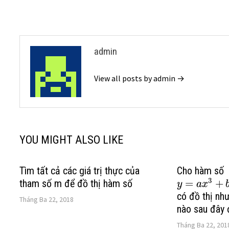
bài
viết
admin
View all posts by admin →
YOU MIGHT ALSO LIKE
Tìm tất cả các giá trị thực của
Cho hàm số
3
tham số m để đồ thị hàm số
=
+
y
a
x
có đồ thị nh
Tháng Ba 22, 2018
nào sau đây
Tháng Ba 22, 201