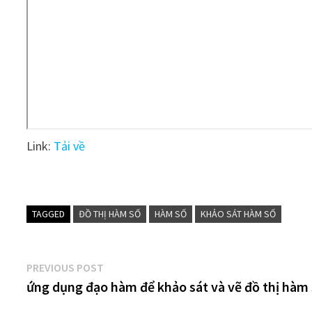
Link:
Tải về
TAGGED
ĐỒ THỊ HÀM SỐ
HÀM SỐ
KHẢO SÁT HÀM SỐ
Điều
Previous
PREVIOUS POST
post:
ứng dụng đạo hàm để khảo sát và vẽ đồ thị hàm
hướng