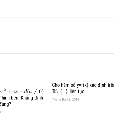
Cho hàm số y=f(x) xác định trê
R
2
+
+
(
≠
0
)
∖
{
1
}
liên tục
b
x
c
x
d
a
ư hình bên. Khẳng định
Tháng Ba 22, 2018
 đúng?
8