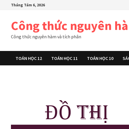
Skip
Tháng Tám 6, 2026
to
content
Công thức nguyên h
Công thức nguyên hàm và tích phân
TOÁN HỌC 12
TOÁN HỌC 11
TOÁN HỌC 10
SÁ