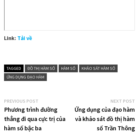
Link:
Tải về
TAGGED
ĐỒ THỊ HÀM SỐ
HÀM SỐ
KHẢO SÁT HÀM SỐ
ỨNG DỤNG ĐẠO HÀM
Điều
Previous
N
PREVIOUS POST
NEXT POST
post:
p
Phương trình đường
Ứng dụng của đạo hàm
hướng
thẳng đi qua cực trị của
và khảo sát đồ thị hàm
bài
hàm số bậc ba
số Trần Thông
viết