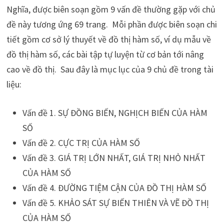
Nghĩa, được biên soạn gồm 9 vấn đề thường gặp với chủ
đề này tương ứng 69 trang. Mỗi phần được biên soạn chi
tiết gồm cơ sở lý thuyết về đồ thị hàm số, ví dụ mẫu về
đồ thị hàm số, các bài tập tự luyện từ cơ bản tới nâng
cao về đồ thị. Sau đây là mục lục của 9 chủ đề trong tài
liệu:
Vấn đề 1. SỰ ĐỒNG BIẾN, NGHỊCH BIẾN CỦA HÀM
SỐ
Vấn đề 2. CỰC TRỊ CỦA HÀM SỐ
Vấn đề 3. GIÁ TRỊ LỚN NHẤT, GIÁ TRỊ NHỎ NHẤT
CỦA HÀM SỐ
Vấn đề 4. ĐƯỜNG TIỆM CẬN CỦA ĐỒ THỊ HÀM SỐ
Vấn đề 5. KHẢO SÁT SỰ BIẾN THIÊN VÀ VẼ ĐỒ THỊ
CỦA HÀM SỐ