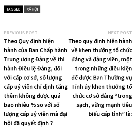
TAGGED
XÃ HỘI
Điều
Previous
N
PREVIOUS POST
NEXT POST
post:
p
Theo Quy định hiện
Theo quy định hiện hành
hướng
hành của Ban Chấp hành
về khen thưởng tổ chức
bài
Trung ương Đảng về thi
đảng và đảng viên, một
viết
hành Điều lệ Đảng, đối
trong những điều kiện
với cấp cơ sở, số lượng
để được Ban Thường vụ
cấp uỷ viên chỉ định tăng
Tỉnh ủy khen thưởng tổ
thêm không được quá
chức cơ sở đảng “trong
bao nhiêu % so với số
sạch, vững mạnh tiêu
lượng cấp uỷ viên mà đại
biểu cấp tỉnh” là:
hội đã quyết định ?