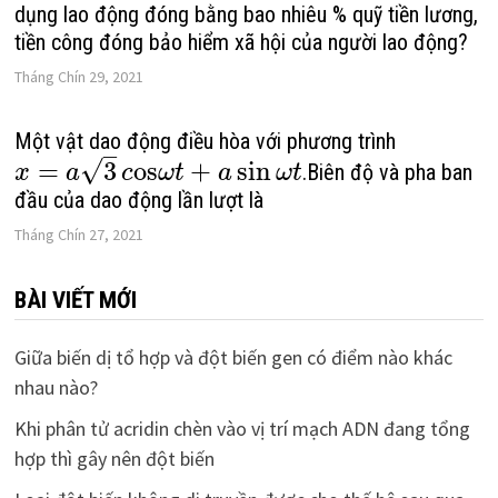
dụng lao động đóng bằng bao nhiêu % quỹ tiền lương,
tiền công đóng bảo hiểm xã hội của người lao động?
Tháng Chín 29, 2021
Một vật dao động điều hòa với phương trình
–
√
=
3
o
s
+
sin
.Biên độ và pha ban
x
a
c
ω
t
a
ω
t
đầu của dao động lần lượt là
Tháng Chín 27, 2021
BÀI VIẾT MỚI
Giữa biến dị tổ hợp và đột biến gen có điểm nào khác
nhau nào?
Khi phân tử acridin chèn vào vị trí mạch ADN đang tổng
hợp thì gây nên đột biến