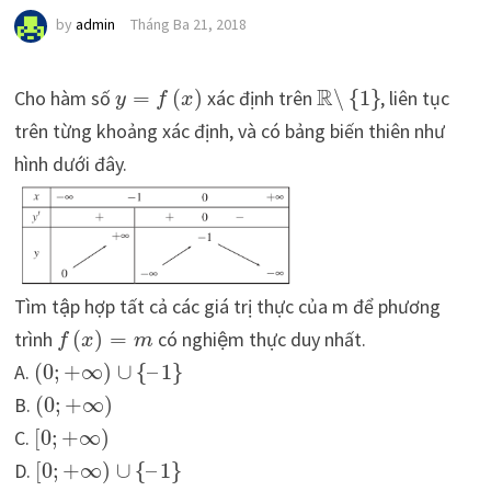
by
admin
Tháng Ba 21, 2018
R
Cho hàm số
=
(
)
xác định trên
∖
{
1
}
, liên tục
y
f
x
trên từng khoảng xác định, và có bảng biến thiên như
hình dưới đây.
Tìm tập hợp tất cả các giá trị thực của m để phương
trình
(
)
=
có nghiệm thực duy nhất.
f
x
m
A.
(
0
;
+
∞
)
∪
{
–
1
}
B.
(
0
;
+
∞
)
C.
[
0
;
+
∞
)
D.
[
0
;
+
∞
)
∪
{
–
1
}