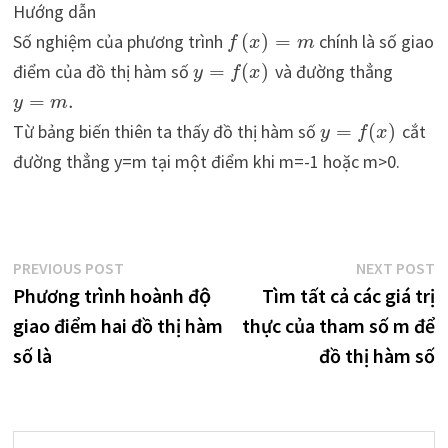
Hướng dẫn
Số nghiệm của phương trình
(
)
=
chính là số giao
f
x
m
điểm của đồ thị hàm số
=
(
)
và đường thẳng
y
f
x
=
.
y
m
Từ bảng biến thiên ta thấy đồ thị hàm số
=
(
)
cắt
y
f
x
đường thẳng y=m tại một điểm khi m=-1 hoặc m>0.
Điều
Previous
N
PREVIOUS POST
NEXT POST
post:
p
Phương trình hoành độ
Tìm tất cả các giá trị
hướng
giao điểm hai đồ thị hàm
thực của tham số m để
bài
số là
đồ thị hàm số
viết