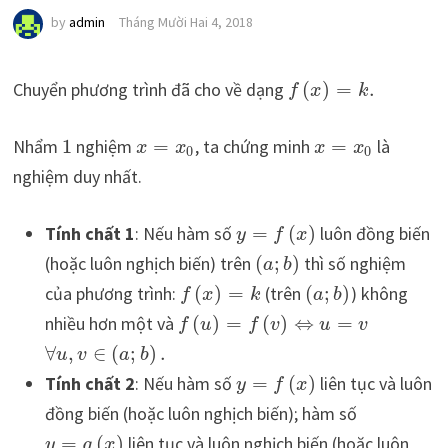
by
admin
Tháng Mười Hai 4, 2018
Chuyển phương trình đã cho về dạng
(
)
=
.
f
x
k
Nhẩm
1
nghiệm
=
, ta chứng minh
=
là
x
x
x
x
0
0
nghiệm duy nhất.
Tính chất 1
: Nếu hàm số
=
(
)
luôn đồng biến
y
f
x
(hoặc luôn nghịch biến) trên
(
;
)
thì số nghiệm
a
b
của phương trình:
(
)
=
(trên
(
;
)
) không
f
x
k
a
b
nhiều hơn một và
(
)
=
(
)
⇔
=
f
u
f
v
u
v
∀
,
∈
(
;
)
.
u
v
a
b
Tính chất 2
: Nếu hàm số
=
(
)
liên tục và luôn
y
f
x
đồng biến (hoặc luôn nghịch biến); hàm số
=
(
)
liên tục và luôn nghịch biến (hoặc luôn
y
g
x