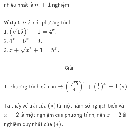
nhiều nhất là
+
1
nghiệm.
m
Ví dụ 1
. Giải các phương trình:
−
−
x
√
x
1.
15
+
1
=
4
.
(
)
x
2.
4
+
5
=
9.
x
−
−
−
−
−
√
2
3.
+
+
1
=
5
.
x
x
x
Giải
x
(
)
√
15
x
1
1. Phương trình đã cho
⇔
+
=
1
(
∗
)
.
(
)
4
4
Ta thấy vế trái của
(
∗
)
là một hàm số nghịch biến và
=
2
là một nghiệm của phương trình, nên
=
2
là
x
x
nghiệm duy nhất của
(
∗
)
.