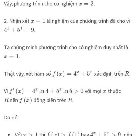
Vậy, phương trình cho có nghiệm
=
2.
x
2. Nhận xét
=
1
là nghiệm của phương trình đã cho vì
x
1
1
4
+
5
=
9.
Ta chứng minh phương trình cho có nghiệm duy nhất là
=
1.
x
x
Thật vậy, xét hàm số
(
)
=
4
+
5
xác định trên
.
x
f
x
R
′
x
Vì
(
)
=
4
ln
4
+
5
ln
5
>
0
với mọi
thuộc
x
f
x
x
nên
(
)
đồng biến trên
.
R
f
x
R
Do đó:
x
Với
>
1
thì
(
)
>
(
1
)
hay
4
+
5
>
9
, nên
x
x
f
x
f