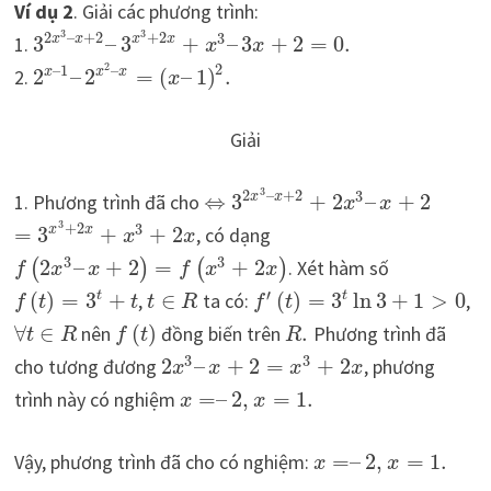
Ví dụ 2
. Giải các phương trình:
3
3
2
–
+
2
+
2
3
1.
3
–
3
+
–
3
+
2
=
0.
x
x
x
x
x
x
2
2
–
1
–
2.
2
–
2
=
(
–
1
)
.
x
x
x
x
Giải
3
2
–
+
2
3
1. Phương trình đã cho
⇔
3
+
2
–
+
2
x
x
x
x
3
+
2
3
=
3
+
+
2
, có dạng
x
x
x
x
3
3
2
–
+
2
=
+
2
. Xét hàm số
(
)
(
)
f
x
x
f
x
x
′
(
)
=
3
+
,
∈
ta có:
(
)
=
3
ln
3
+
1
>
0
,
t
t
f
t
t
t
R
f
t
∀
∈
nên
(
)
đồng biến trên
.
Phương trình đã
t
R
f
t
R
3
3
cho tương đương
2
–
+
2
=
+
2
, phương
x
x
x
x
trình này có nghiệm
=
–
2
,
=
1.
x
x
Vậy, phương trình đã cho có nghiệm:
=
–
2
,
=
1.
x
x