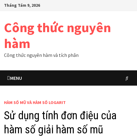
Skip
Tháng Tám 9, 2026
to
content
Công thức nguyên
hàm
Công thức nguyên hàm và tích phân
MENU
HÀM SỐ MŨ VÀ HÀM SỐ LOGARIT
Sử dụng tính đơn điệu của
hàm số giải hàm số mũ