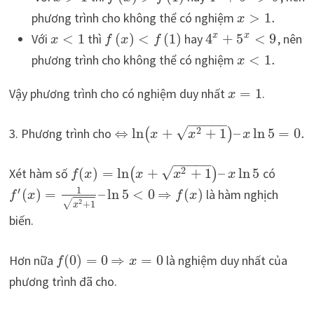
phương trình cho không thể có nghiệm
>
1.
x
x
Với
<
1
thì
(
)
<
(
1
)
hay
4
+
5
<
9
, nên
x
x
f
x
f
phương trình cho không thể có nghiệm
<
1.
x
Vậy phương trình cho có nghiệm duy nhất
=
1
.
x
−
−
−
−
−
√
2
3. Phương trình cho
⇔
ln
+
+
1
–
ln
5
=
0.
(
)
x
x
x
−
−
−
−
−
√
2
Xét hàm số
(
)
=
ln
+
+
1
–
ln
5
có
(
)
f
x
x
x
x
1
′
(
)
=
–
ln
5
<
0
⇒
(
)
là hàm nghịch
f
x
f
x
√
2
+
1
x
biến.
Hơn nữa
(
0
)
=
0
⇒
=
0
là nghiệm duy nhất của
f
x
phương trình đã cho.