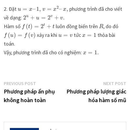
2
2. Đặt
=
–
1
,
=
–
,
phương trình đã cho viết
u
x
v
x
x
về dạng:
2
+
=
2
+
.
u
v
u
v
Hàm số
(
)
=
2
+
luôn đồng biến trên
, do đó
t
f
t
t
R
(
)
=
(
)
xảy ra khi
=
tức
=
1
thỏa bài
f
u
f
v
u
v
x
toán.
Vậy, phương trình đã cho có nghiệm:
=
1.
x
Điều
Previous
N
PREVIOUS POST
NEXT POST
post:
p
Phương pháp ẩn phụ
Phương pháp lượng giác
hướng
không hoàn toàn
hóa hàm số mũ
bài
viết