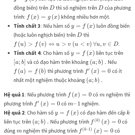
đồng biến) trên
thì số nghiệm trên
của phương
D
D
trình:
(
)
=
(
)
không nhiều hơn một.
f
x
g
x
Tính chất 3
: Nếu hàm số
=
(
)
luôn đồng biến
y
f
x
(hoặc luôn nghịch biến) trên
thì
D
(
)
>
(
)
⇔
>
(
<
)
∀
,
∈
.
f
u
f
v
u
v
u
v
u
v
D
Tính chất 4
: Cho hàm số
=
(
)
liên tục trên
y
f
x
[
;
]
và có đạo hàm trên khoảng
(
;
)
.
Nếu
a
b
a
b
′
(
)
=
(
)
thì phương trình
(
)
=
0
có ít
f
a
f
b
f
x
nhất một nghiệm thuộc khoảng
(
;
)
.
a
b
Hệ quả 1
: Nếu phương trình
(
)
=
0
có
nghiệm thì
f
x
m
′
phương trình
(
)
=
0
có
–
1
nghiệm.
f
x
m
Hệ quả 2
: Cho hàm số
=
(
)
có đạo hàm đến cấp
y
f
x
k
(
)
liên tục trên
(
;
)
.
Nếu phương trình
(
)
=
0
có
k
a
b
f
x
(
–
1
)
đúng
nghiệm thì phương trình
(
)
=
0
có
k
m
f
x