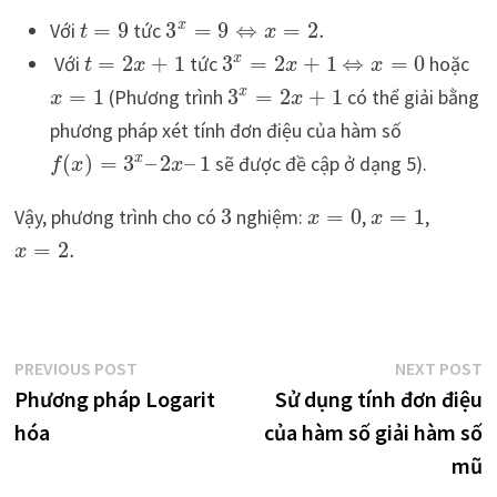
Với
=
9
tức
3
=
9
⇔
=
2.
x
t
x
Với
=
2
+
1
tức
3
=
2
+
1
⇔
=
0
hoặc
x
t
x
x
x
=
1
(Phương trình
3
=
2
+
1
có thể giải bằng
x
x
x
phương pháp xét tính đơn điệu của hàm số
(
)
=
3
–
2
–
1
sẽ được đề cập ở dạng 5).
x
f
x
x
Vậy, phương trình cho có
3
nghiệm:
=
0
,
=
1
,
x
x
=
2.
x
Điều
Previous
N
PREVIOUS POST
NEXT POST
post:
p
Phương pháp Logarit
Sử dụng tính đơn điệu
hướng
hóa
của hàm số giải hàm số
bài
mũ