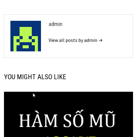
viết
admin
View all posts by admin →
YOU MIGHT ALSO LIKE