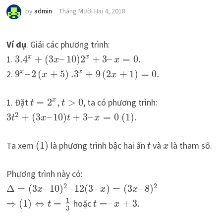
by
admin
Tháng Mười Hai 4, 2018
Ví dụ
. Giải các phương trình:
x
1.
3.4
+
(
3
–
10
)
2
+
3
–
=
0.
x
x
x
2.
9
–
2
(
+
5
)
.3
+
9
(
2
+
1
)
=
0.
x
x
x
x
1. Đặt
=
2
,
>
0
, ta có phương trình:
x
t
t
2
3
+
(
3
–
10
)
+
3
–
=
0
(
1
)
.
t
x
t
x
Ta xem
(
1
)
là phương trình bậc hai ẩn
và
là tham số.
t
x
Phương trình này có:
2
2
Δ
=
(
3
–
10
)
–
12
(
3
–
)
=
(
3
–
8
)
x
x
x
1
⇒
(
1
)
⇔
=
hoặc
=
–
+
3.
t
t
x
3