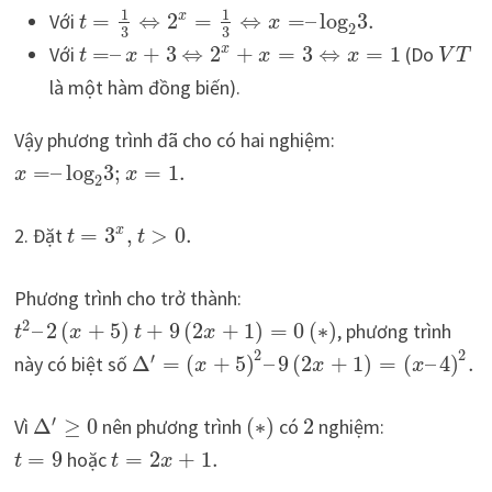
1
1
Với
=
⇔
2
=
⇔
=
–
log
3.
x
t
x
2
3
3
Với
=
–
+
3
⇔
2
+
=
3
⇔
=
1
(Do
x
t
x
x
x
V
T
là một hàm đồng biến).
Vậy phương trình đã cho có hai nghiệm:
=
–
log
3
;
=
1.
x
x
2
2. Đặt
=
3
,
>
0.
x
t
t
Phương trình cho trở thành:
2
–
2
(
+
5
)
+
9
(
2
+
1
)
=
0
(
∗
)
, phương trình
t
x
t
x
2
2
′
này có biệt số
Δ
=
(
+
5
)
–
9
(
2
+
1
)
=
(
–
4
)
.
x
x
x
′
Vì
Δ
≥
0
nên phương trình
(
∗
)
có
2
nghiệm:
=
9
hoặc
=
2
+
1.
t
t
x