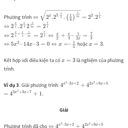
−
−
−
−
−
−
−
−
−
−
−
√
1
1
x
2.
1
2
Phương trình
⇔
2
.2
.
=
2
.2
x
(
)
3
x
3
3
8
7
–
1
x
x
⇔
2
.2
2
=
2
3
3
2
2
x
7
1
x
x
+
–
7
1
x
x
⇔
2
=
2
⇔
+
–
=
2
3
2
3
x
3
3
2
2
x
1
2
⇔
5
–
14
–
3
=
0
⇔
=
–
hoặc
=
3.
x
x
x
x
5
Kết hợp với điều kiện ta có
=
3
là nghiệm của phương
x
trình.
2
2
–
3
+
2
2
+
6
+
5
x
x
x
x
Ví dụ 3
. Giải phương trình:
4
+
4
2
3
+
3
+
7
x
x
=
4
+
1.
Giải
2
2
–
3
+
2
2
+
6
+
5
x
x
x
x
Phương trình đã cho
⇔
4
+
4