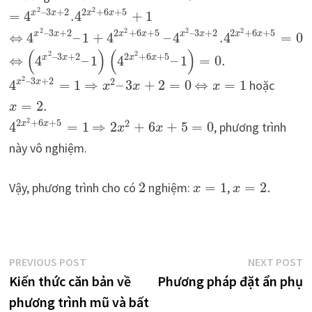
2
2
–
3
+
2
2
+
6
+
5
x
x
x
x
=
4
.4
+
1
2
2
2
2
–
3
+
2
2
+
6
+
5
–
3
+
2
2
+
6
+
5
x
x
x
x
x
x
x
x
⇔
4
–
1
+
4
–
4
.4
=
0
(
)
(
)
2
2
–
3
+
2
2
+
6
+
5
x
x
x
x
⇔
4
–
1
4
–
1
=
0.
2
–
3
+
2
2
x
x
4
=
1
⇒
–
3
+
2
=
0
⇔
=
1
hoặc
x
x
x
=
2.
x
2
2
+
6
+
5
2
x
x
4
=
1
⇒
2
+
6
+
5
=
0
, phương trình
x
x
này vô nghiệm.
Vậy, phương trình cho có
2
nghiệm:
=
1
,
=
2.
x
x
Điều
Previous
N
PREVIOUS POST
NEXT POST
post:
p
Kiến thức căn bản về
Phương pháp đặt ẩn phụ
hướng
phương trình mũ và bất