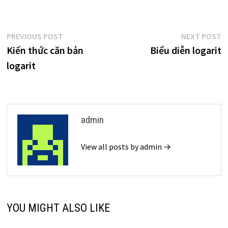
Điều
Previous
N
PREVIOUS POST
NEXT POST
post:
p
Kiến thức căn bản
Biểu diễn logarit
hướng
logarit
bài
viết
admin
View all posts by admin →
YOU MIGHT ALSO LIKE