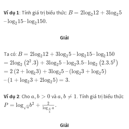
Ví dụ 1
: Tính giá trị biểu thức:
=
2
log
12
+
3
log
5
B
2
2
–
log
15
–
log
150.
2
2
Giải
Ta có:
=
2
log
12
+
3
log
5
–
log
15
–
log
150
B
2
2
2
2
2
2
=
2
log
2
.3
+
3
log
5
–
log
3.5
–
log
2.3.5
(
)
(
)
2
2
2
2
=
2
(
2
+
log
3
)
+
3
log
5
–
(
log
3
+
log
5
)
2
2
2
2
–
(
1
+
log
3
+
2
log
5
)
=
3.
2
2
Ví dụ 2
: Cho
,
>
0
và
,
≠
1
. Tính giá trị biểu thức
a
b
a
b
2
2
=
log
+
.
P
b
√
a
log
a
a
b
Giải