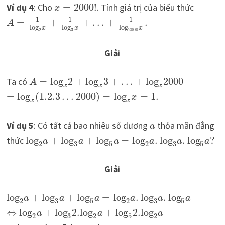
Ví dụ 4
: Cho
=
2000
!
. Tính giá trị của biểu thức
x
1
1
1
=
+
+
…
+
.
A
log
log
log
x
x
x
2
3
2000
Giải
Ta có
=
log
2
+
log
3
+
…
+
log
2000
A
x
x
x
=
log
(
1.2.3
…
2000
)
=
log
=
1.
x
x
x
Ví dụ 5
: Có tất cả bao nhiêu số dương
thỏa mãn đẳng
a
thức
log
+
log
+
log
=
log
.
log
.
log
?
a
a
a
a
a
a
2
3
5
2
3
5
Giải
log
+
log
+
log
=
log
.
log
.
log
a
a
a
a
a
a
2
3
5
2
3
5
⇔
log
+
log
2.
log
+
log
2.
log
a
a
a
2
3
2
5
2