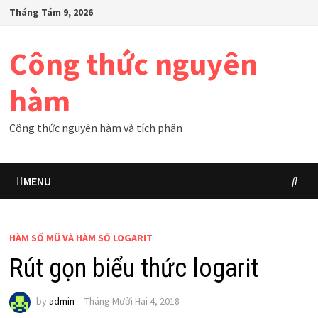
Skip
Tháng Tám 9, 2026
to
content
Công thức nguyên
hàm
Công thức nguyên hàm và tích phân
MENU
HÀM SỐ MŨ VÀ HÀM SỐ LOGARIT
Rút gọn biểu thức logarit
by
admin
Tháng Mười Hai 4, 2018