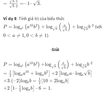
–
√
3
–
1
√
=
=
–
1
–
3
.
√
3
–
2
Ví dụ 8
: Tính giá trị của biểu thức
(
)
10
2
–
2
a
=
log
+
log
+
log
(với
(
)
P
a
b
b
3
2
√
√
a
a
√
b
b
0
<
≠
1
,
0
<
≠
1
).
a
b
Giải
(
)
10
2
–
2
a
=
log
+
log
+
log
(
)
P
a
b
b
3
2
√
√
a
a
√
b
b
1
10
2
√
=
log
+
log
+
2
log
–
log
[
]
[
]
a
b
a
b
2
a
a
a
a
1
+
3.
(
–
2
)
log
=
[
10
+
2
log
]
b
b
2
b
a
1
+
2
1
–
log
–
6
=
1.
[
]
b
2
a