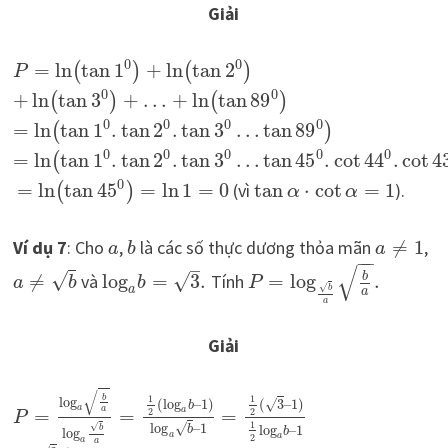
Giải
0
0
=
ln
tan
1
+
ln
tan
2
(
)
(
)
P
0
0
+
ln
tan
3
+
…
+
ln
tan
89
(
)
(
)
0
0
0
0
=
ln
tan
1
.
tan
2
.
tan
3
…
tan
89
(
)
0
0
0
0
0
=
ln
tan
1
.
tan
2
.
tan
3
…
tan
45
.
cot
44
.
cot
4
(
0
=
ln
tan
45
=
ln
1
=
0
(vì
tan
⋅
cot
=
1
).
(
)
α
α
Ví dụ 7
: Cho
,
là các số thực dương thỏa mãn
≠
1
,
a
b
a
−
−
–
√
√
√
b
≠
và
log
=
3
.
Tính
=
log
.
a
b
b
P
√
b
a
a
a
Giải
√
b
1
1
log
√
(
log
–
1
)
(
3
–
1
)
b
a
a
=
=
=
a
2
2
P
1
√
log
–
1
√
log
–
1
b
b
b
log
a
a
2
a
a