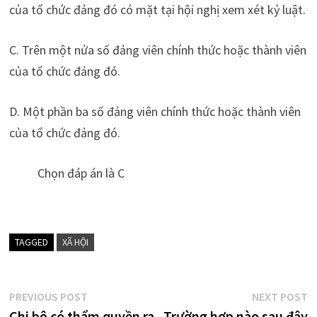
của tổ chức đảng đó có mặt tại hội nghị xem xét kỷ luật.
C. Trên một nửa số đảng viên chính thức hoặc thành viên
của tổ chức đảng đó.
D. Một phần ba số đảng viên chính thức hoặc thành viên
của tổ chức đảng đó.
Chọn đáp án là C
TAGGED
XÃ HỘI
Điều
Previous
N
PREVIOUS POST
NEXT POST
post:
p
Chi bộ có thẩm quyền ra
Trường hợp nào sau đây