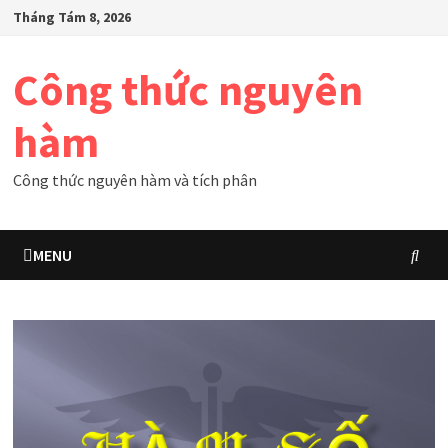
Skip
Tháng Tám 8, 2026
to
content
Công thức nguyên
hàm
Công thức nguyên hàm và tích phân
MENU