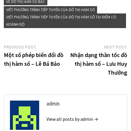
VẼ ĐỒ THỊ HÀM SỐ BẬC
VIẾT PHƯƠNG TRÌNH TIẾP TUYẾN CỦA ĐỒ THỊ HÀM SỐ
VIẾT PHƯƠNG TRÌNH TIẾP TUYẾN CỦA ĐỒ THỊ HÀM SỐ TẠI ĐIỂM CÓ
HOÀNH ĐỘ
Điều
Previous
N
PREVIOUS POST
NEXT POST
post:
p
Một số phép biến đổi đồ
Nhận dạng thần tốc đồ
hướng
thị hàm số – Lê Bá Bảo
thị hàm số – Lưu Huy
bài
Thưởng
viết
admin
View all posts by admin →