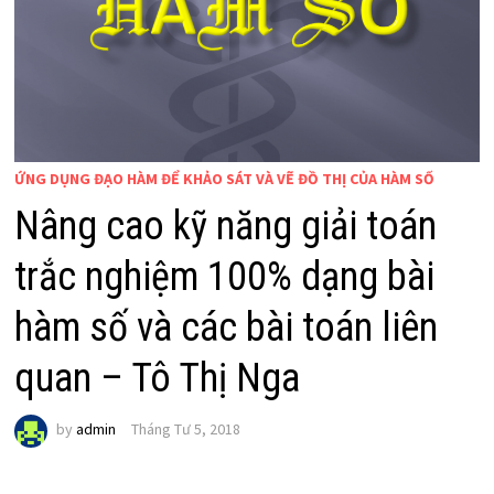
ỨNG DỤNG ĐẠO HÀM ĐỂ KHẢO SÁT VÀ VẼ ĐỒ THỊ CỦA HÀM SỐ
Nâng cao kỹ năng giải toán
trắc nghiệm 100% dạng bài
hàm số và các bài toán liên
quan – Tô Thị Nga
by
admin
Tháng Tư 5, 2018