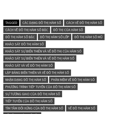
TAGGED
CÁC DẠNG ĐỒ THỊ HÀM SỐ
CÁCH VẼ ĐỒ THỊ HÀM SỐ
CÁCH VẼ ĐỒ THỊ HÀM SỐ BẬC
ĐỒ THỊ CỦA HÀM SỐ
ĐỒ THỊ HÀM SỐ BẬC
ĐỒ THỊ HÀM SỐ LỚP
ĐỒ THỊ HÀM SỐ MŨ
KHẢO SÁT ĐỒ THỊ HÀM SỐ
KHẢO SÁT SỰ BIẾN THIÊN VÀ VẼ ĐỒ THỊ CỦA HÀM SỐ
KHẢO SÁT SỰ BIẾN THIÊN VÀ VẼ ĐỒ THỊ HÀM SỐ
KHẢO SÁT VÀ VẼ ĐỒ THỊ HÀM SỐ
LẬP BẢNG BIẾN THIÊN VÀ VẼ ĐỒ THỊ HÀM SỐ
NHẬN DẠNG ĐỒ THỊ HÀM SỐ
PHẦN MỀM VẼ ĐỒ THỊ HÀM SỐ
PHƯƠNG TRÌNH TIẾP TUYẾN CỦA ĐỒ THỊ HÀM SỐ
SỰ TƯƠNG GIAO CỦA ĐỒ THỊ HÀM SỐ
TIẾP TUYẾN CỦA ĐỒ THỊ HÀM SỐ
TÌM TÂM ĐỐI XỨNG CỦA ĐỒ THỊ HÀM SỐ
VẼ ĐỒ THỊ HÀM SỐ