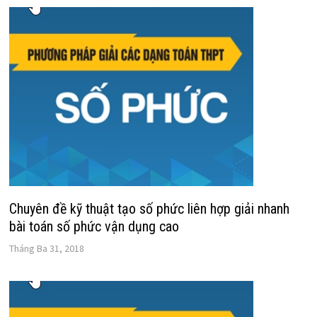
Chuyên đề kỹ thuật tạo số phức liên hợp giải nhanh
bài toán số phức vận dụng cao
Tháng Ba 31, 2018