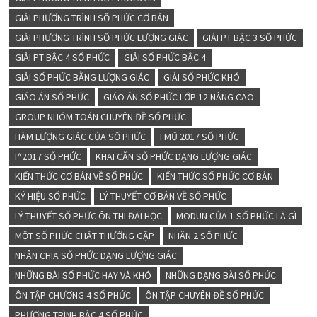
GIẢI PHƯƠNG TRÌNH SỐ PHỨC CƠ BẢN
GIẢI PHƯƠNG TRÌNH SỐ PHỨC LƯỢNG GIÁC
GIẢI PT BẬC 3 SỐ PHỨC
GIẢI PT BẬC 4 SỐ PHỨC
GIẢI SỐ PHỨC BẬC 4
GIẢI SỐ PHỨC BẰNG LƯỢNG GIÁC
GIẢI SỐ PHỨC KHÓ
GIÁO ÁN SỐ PHỨC
GIÁO ÁN SỐ PHỨC LỚP 12 NÂNG CAO
GROUP NHÓM TOÁN CHUYÊN ĐỀ SỐ PHỨC
HÀM LƯỢNG GIÁC CỦA SỐ PHỨC
I MŨ 2017 SỐ PHỨC
I^2017 SỐ PHỨC
KHAI CĂN SỐ PHỨC DẠNG LƯỢNG GIÁC
KIẾN THỨC CƠ BẢN VỀ SỐ PHỨC
KIẾN THỨC SỐ PHỨC CƠ BẢN
KÝ HIỆU SỐ PHỨC
LÝ THUYẾT CƠ BẢN VỀ SỐ PHỨC
LÝ THUYẾT SỐ PHỨC ÔN THI ĐẠI HỌC
MODUN CỦA 1 SỐ PHỨC LÀ GÌ
MỘT SỐ PHỨC CHẤT THƯỜNG GẶP
NHÂN 2 SỐ PHỨC
NHÂN CHIA SỐ PHỨC DẠNG LƯỢNG GIÁC
NHỮNG BÀI SỐ PHỨC HAY VÀ KHÓ
NHỮNG DẠNG BÀI SỐ PHỨC
ÔN TẬP CHƯƠNG 4 SỐ PHỨC
ÔN TẬP CHUYÊN ĐỀ SỐ PHỨC
PHƯƠNG TRÌNH BẬC 4 SỐ PHỨC