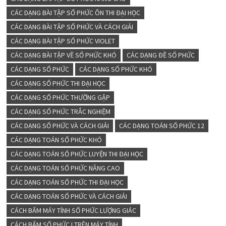
CÁC DẠNG BÀI TẬP SỐ PHỨC ÔN THI ĐẠI HỌC
CÁC DẠNG BÀI TẬP SỐ PHỨC VÀ CÁCH GIẢI
CÁC DẠNG BÀI TẬP SỐ PHỨC VIOLET
CÁC DẠNG BÀI TẬP VỀ SỐ PHỨC KHÓ
CÁC DẠNG ĐỀ SỐ PHỨC
CÁC DẠNG SỐ PHỨC
CÁC DẠNG SỐ PHỨC KHÓ
CÁC DẠNG SỐ PHỨC THI ĐẠI HỌC
CÁC DẠNG SỐ PHỨC THƯỜNG GẶP
CÁC DẠNG SỐ PHỨC TRẮC NGHIỆM
CÁC DẠNG SỐ PHỨC VÀ CÁCH GIẢI
CÁC DẠNG TOÁN SỐ PHỨC 12
CÁC DẠNG TOÁN SỐ PHỨC KHÓ
CÁC DẠNG TOÁN SỐ PHỨC LUYỆN THI ĐẠI HỌC
CÁC DẠNG TOÁN SỐ PHỨC NÂNG CAO
CÁC DẠNG TOÁN SỐ PHỨC THI ĐẠI HỌC
CÁC DẠNG TOÁN SỐ PHỨC VÀ CÁCH GIẢI
CÁCH BẤM MÁY TÍNH SỐ PHỨC LƯỢNG GIÁC
CÁCH BẤM SỐ PHỨC I TRÊN MÁY TÍNH