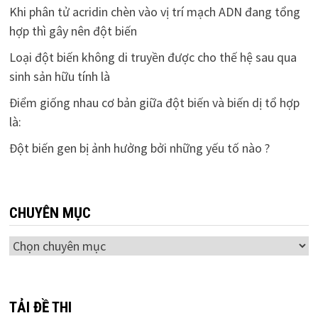
Khi phân tử acridin chèn vào vị trí mạch ADN đang tổng
hợp thì gây nên đột biến
Loại đột biến không di truyền được cho thế hệ sau qua
sinh sản hữu tính là
Điểm giống nhau cơ bản giữa đột biến và biến dị tổ hợp
là:
Đột biến gen bị ảnh hưởng bởi những yếu tố nào ?
CHUYÊN MỤC
Chuyên
mục
TẢI ĐỀ THI