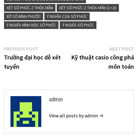
XÉT SỐ PHỨC Z THỎA MÃN
XÉT SỐ PHỨC Z THỎA MÃN (1+2I)
XỔ SỐ BÌNH PHƯỚC
Ý NGHĨA CỦA SỐ PHỨC
Ý NGHĨA HÌNH HỌC SỐ PHỨC
Ý NGHĨA SỐ PHỨC
Điều
Previous
N
PREVIOUS POST
NEXT POST
post:
p
Trường đại học dễ xét
Kỹ thuật casio công phá
hướng
tuyển
môn toán
bài
viết
admin
View all posts by admin →