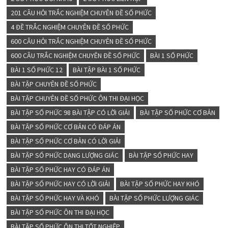
201 CÂU HỎI TRẮC NGHIỆM CHUYÊN ĐỀ SỐ PHỨC
4 ĐỀ TRẮC NGHIỆM CHUYÊN ĐỀ SỐ PHỨC
600 CÂU HỎI TRẮC NGHIỆM CHUYÊN ĐỀ SỐ PHỨC
600 CÂU TRẮC NGHIỆM CHUYÊN ĐỀ SỐ PHỨC
BÀI 1 SỐ PHỨC
BÀI 1 SỐ PHỨC 12
BÀI TẬP BÀI 1 SỐ PHỨC
BÀI TẬP CHUYÊN ĐỀ SỐ PHỨC
BÀI TẬP CHUYÊN ĐỀ SỐ PHỨC ÔN THI ĐẠI HỌC
BÀI TẬP SỐ PHỨC 98 BÀI TẬP CÓ LỜI GIẢI
BÀI TẬP SỐ PHỨC CƠ BẢN
BÀI TẬP SỐ PHỨC CƠ BẢN CÓ ĐÁP ÁN
BÀI TẬP SỐ PHỨC CƠ BẢN CÓ LỜI GIẢI
BÀI TẬP SỐ PHỨC DẠNG LƯỢNG GIÁC
BÀI TẬP SỐ PHỨC HAY
BÀI TẬP SỐ PHỨC HAY CÓ ĐÁP ÁN
BÀI TẬP SỐ PHỨC HAY CÓ LỜI GIẢI
BÀI TẬP SỐ PHỨC HAY KHÓ
BÀI TẬP SỐ PHỨC HAY VÀ KHÓ
BÀI TẬP SỐ PHỨC LƯỢNG GIÁC
BÀI TẬP SỐ PHỨC ÔN THI ĐẠI HỌC
BÀI TẬP SỐ PHỨC ÔN THI TỐT NGHIỆP