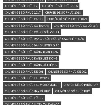
CHUYÊN ĐỀ SỐ PHỨC 12
CHUYÊN ĐỀ SỐ PHỨC 2016
CHUYÊN ĐỀ SỐ PHỨC 2017
CHUYÊN ĐỀ SỐ PHỨC 2018
CHUYÊN ĐỀ SỐ PHỨC CASIO
CHUYÊN ĐỀ SỐ PHỨC CƠ BẢN
CHUYÊN ĐỀ SỐ PHỨC CÓ ĐÁP ÁN
CHUYÊN ĐỀ SỐ PHỨC CÓ LỜI GIẢI
CHUYÊN ĐỀ SỐ PHỨC CÓ LỜI GIẢI VIOLET
CHUYÊN ĐỀ SỐ PHỨC DẠNG 1 SỐ PHỨC VÀ CÁC PHÉP TOÁN
CHUYÊN ĐỀ SỐ PHỨC DẠNG LƯỢNG GIÁC
CHUYÊN ĐỀ SỐ PHỨC ĐẶNG THÀNH NAM
CHUYÊN ĐỀ SỐ PHỨC ĐẶNG VIỆT ĐÔNG
CHUYÊN ĐỀ SỐ PHỨC ĐẶNG VIỆT HÙNG
CHUYÊN ĐỀ SỐ PHỨC ĐỀ 001
CHUYÊN ĐỀ SỐ PHỨC ĐỀ 002
CHUYÊN ĐỀ SỐ PHỨC FILE WORD
CHUYÊN ĐỀ SỐ PHỨC FILE WORD VIOLET
CHUYÊN ĐỀ SỐ PHỨC HAY
CHUYÊN ĐỀ SỐ PHỨC HAY VÀ KHÓ
CHUYÊN ĐỀ SỐ PHỨC KHÓ
CHUYÊN ĐỀ SỐ PHỨC LỚP 12
CHUYÊN ĐỀ SỐ PHỨC LUYỆN THI ĐẠI HỌC