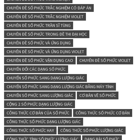
CHUYÊN ĐỀ SỐ PHỨC TRẮC NGHIỆM CÓ ĐÁP ÁN
CHUYÊN ĐỀ SỐ PHỨC TRẮC NGHIỆM VIOLET
CHUYÊN ĐỀ SỐ PHỨC TRẦN SĨ TÙNG
CHUYÊN ĐỀ SỐ PHỨC TRONG ĐỀ THI ĐẠI HỌC
CHUYÊN ĐỀ SỐ PHỨC VÀ ỨNG DỤNG
CHUYÊN ĐỀ SỐ PHỨC VÀ ỨNG DỤNG VIOLET
CHUYÊN ĐỀ SỐ PHỨC VẬN DỤNG CAO
CHUYÊN ĐỀ SỐ PHỨC VIOLET
CHUYỂN ĐỔI CÁC DẠNG SỐ PHỨC
CHUYỂN SỐ PHỨC SANG DẠNG LƯỢNG GIÁC
CHUYỂN SỐ PHỨC SANG DẠNG LƯỢNG GIÁC BẰNG MÁY TÍNH
CHUYỂN SỐ PHỨC SANG LƯỢNG GIÁC
CƠ BẢN VỀ SỐ PHỨC
CỘNG 2 SỐ PHỨC DẠNG LƯỢNG GIÁC
CÔNG THỨC CƠ BẢN CỦA SỐ PHỨC
CÔNG THỨC SỐ PHỨC CƠ BẢN
CÔNG THỨC SỐ PHỨC DẠNG LƯỢNG GIÁC
CÔNG THỨC SỐ PHỨC HAY
CÔNG THỨC SỐ PHỨC LƯỢNG GIÁC
CÔNG THỨC TÍNH SỐ PHỨC LƯỢNG GIÁC
DẠNG BÀI SỐ PHỨC