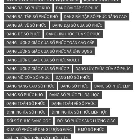
DẠNG BÀI SỐ PHỨC KHÓ
DẠNG BÀI TẬP SỐ PHỨC
DẠNG BÀI TẬP SỐ PHỨC KHÓ
DẠNG BÀI TẬP SỐ PHỨC NÂNG CAO
DẠNG BÀI VỀ SỐ PHỨC
DẠNG ĐẠI SỐ CỦA SỐ PHỨC
DẠNG ĐỀ SỐ PHỨC
DẠNG HÌNH HỌC CỦA SỐ PHỨC
DẠNG LƯỢNG GIÁC CỦA SỐ PHỨC TOÁN CAO CẤP
DẠNG LƯỢNG GIÁC CỦA SỐ PHỨC VÀ ỨNG DỤNG
DẠNG LƯỢNG GIÁC CỦA SỐ PHỨC VIOLET
DẠNG LƯỢNG GIÁC CỦA SỐ PHỨC Z
DẠNG LŨY THỪA CỦA SỐ PHỨC
DẠNG MŨ CỦA SỐ PHỨC
DẠNG MŨ SỐ PHỨC
DẠNG NÂNG CAO SỐ PHỨC
DẠNG SỐ PHỨC
DẠNG SỐ PHỨC ELIP
DẠNG SỐ PHỨC KHÓ
DẠNG SỐ PHỨC THI ĐẠI HỌC
DẠNG TOÁN SỐ PHỨC
DẠNG TOÁN VỀ SỐ PHỨC
ĐỊNH NGHĨA SỐ PHỨC
ĐỊNH NGHĨA SỐ PHỨC LIÊN HỢP
ĐỔI SỐ PHỨC SANG GÓC
ĐỔI SỐ PHỨC SANG LƯỢNG GIÁC
ĐƯA SỐ PHỨC VỀ DẠNG LƯỢNG GIÁC
E MŨ SỐ PHỨC
GIẢI PHƯƠNG TRÌNH SỐ PHỨC 3 ẨN