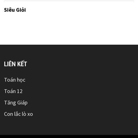
Siêu Giỏi
LIÊN KẾT
Toán học
Toán 12
Tăng Giáp
Con lắc lò xo