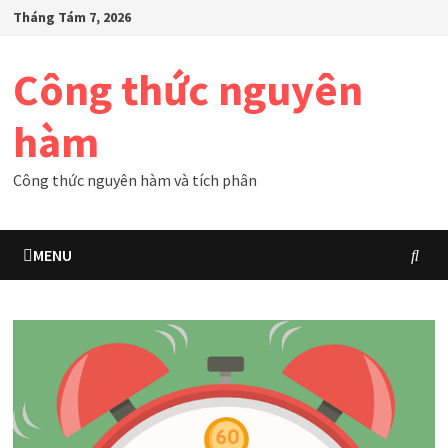
Skip
Tháng Tám 7, 2026
to
content
Công thức nguyên
hàm
Công thức nguyên hàm và tích phân
MENU