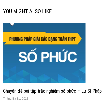
YOU MIGHT ALSO LIKE
Chuyên đề bài tập trắc nghiệm số phức – Lư Sĩ Pháp
Tháng Ba 31, 2018