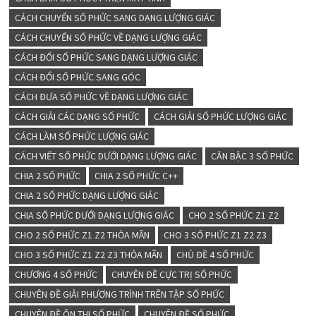
CÁCH CHUYỂN SỐ PHỨC SANG DẠNG LƯỢNG GIÁC
CÁCH CHUYỂN SỐ PHỨC VỀ DẠNG LƯỢNG GIÁC
CÁCH ĐỔI SỐ PHỨC SANG DẠNG LƯỢNG GIÁC
CÁCH ĐỔI SỐ PHỨC SANG GÓC
CÁCH ĐƯA SỐ PHỨC VỀ DẠNG LƯỢNG GIÁC
CÁCH GIẢI CÁC DẠNG SỐ PHỨC
CÁCH GIẢI SỐ PHỨC LƯỢNG GIÁC
CÁCH LÀM SỐ PHỨC LƯỢNG GIÁC
CÁCH VIẾT SỐ PHỨC DƯỚI DẠNG LƯỢNG GIÁC
CĂN BẬC 3 SỐ PHỨC
CHIA 2 SỐ PHỨC
CHIA 2 SỐ PHỨC C++
CHIA 2 SỐ PHỨC DẠNG LƯỢNG GIÁC
CHIA SỐ PHỨC DƯỚI DẠNG LƯỢNG GIÁC
CHO 2 SỐ PHỨC Z1 Z2
CHO 2 SỐ PHỨC Z1 Z2 THỎA MÃN
CHO 3 SỐ PHỨC Z1 Z2 Z3
CHO 3 SỐ PHỨC Z1 Z2 Z3 THỎA MÃN
CHỦ ĐỀ 4 SỐ PHỨC
CHƯƠNG 4 SỐ PHỨC
CHUYÊN ĐỀ CỰC TRỊ SỐ PHỨC
CHUYÊN ĐỀ GIẢI PHƯƠNG TRÌNH TRÊN TẬP SỐ PHỨC
CHUYÊN ĐỀ ÔN THI SỐ PHỨC
CHUYÊN ĐỀ SỐ PHỨC