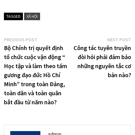
TAGGED
XÃ HỘI
Điều
Previous
N
PREVIOUS POST
NEXT POST
post:
p
Bộ Chính trị quyết định
Công tác tuyên truyền
hướng
tổ chức cuộc vận động “
đòi hỏi phải đảm bảo
bài
Học tập và làm theo tấm
những nguyên tắc cơ
viết
gương đạo đức Hồ Chí
bản nào?
Minh” trong toàn Đảng,
toàn dân và toàn quân
bắt đầu từ năm nào?
admin