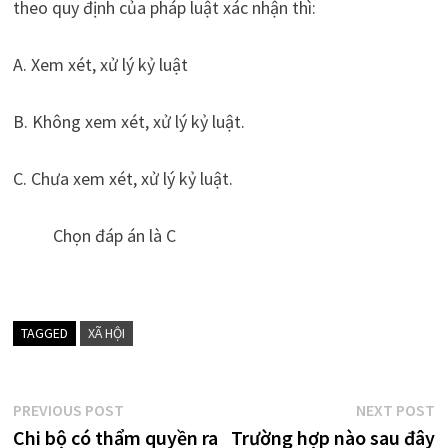
theo quy định của pháp luật xác nhận thì:
A. Xem xét, xử lý kỷ luật
B. Không xem xét, xử lý kỷ luật.
C. Chưa xem xét, xử lý kỷ luật.
Chọn đáp án là C
TAGGED
XÃ HỘI
Điều
Previous
N
PREVIOUS POST
NEXT POST
post:
p
Chi bộ có thẩm quyền ra
Trường hợp nào sau đây