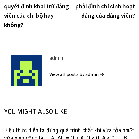
hướng
quyết định khai trừ đảng
phải đình chỉ sinh hoạt
bài
viên của chi bộ hay
đảng của đảng viên?
viết
không?
admin
View all posts by admin →
YOU MIGHT ALSO LIKE
Biểu thức diễn tả đúng quá trình chất khí vừa tỏa nhiệt
vừa sinh công là A. ΔU = Q + A; Q < 0; A < 0. B.