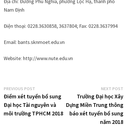
Địa chỉ: Đường Phù Nghĩa, phường Lộc Hạ, thành phố
Nam Định
Điện thoại: 0228.3630858, 3637804; Fax: 0228.3637994
Email: bants.sknmoet.edu.vn
Website: http://www.nute.edu.vn
Điều
Previous
N
PREVIOUS POST
NEXT POST
post:
p
Điểm xét tuyển bổ sung
Trường Đại học Xây
hướng
Đại học Tài nguyên và
Dựng Miền Trung thông
bài
môi trường TPHCM 2018
báo xét tuyển bổ sung
viết
năm 2018