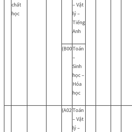
chất
– Vật
học
lý –
Tiếng
Anh
(B00
Toán
–
Sinh
học –
Hóa
học
(A02
Toán
– Vật
lý –