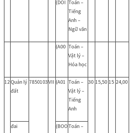
(DOI
Toán –
Tiếng
Anh –
Ngữ văn
(A00
Toán –
Vật lý –
Hóa học
12
Quản lý
7850103
VII
(A01
Toán –
30
15,50
15
24,00
đất
Vật lý –
Tiếng
Anh
đai
(BOO
Toán –