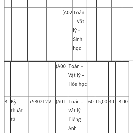
(A02
Toán
– Vật
lý –
Sinh
học
(A00
Toán –
Vật lý –
Hóa học
8
Kỹ
7580212
V
(A01
Toán –
60
15,00
30
18,00
thuật
Vật lý –
tài
Tiếng
Anh