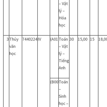
– Vật
lý –
Hóa
học
3
Thủy
7440224
IV
(A01
Toán
30
15,00
15
18,0
văn
– Vật
học
lý –
Tiếng
Anh
(B00
Toán
–
Sinh
học –