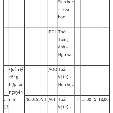
Sinh học
– Hóa
học
(DOI
Toán –
Tiếng
Anh –
Ngữ văn
Quản lý
(AOO
Toán –
tổng
Vật lý –
hợp tài
Hóa học
nguyên
…
7850195
VII
(A01
Toán –
<
15,00
5
18,00
nước
13
Vật lý –