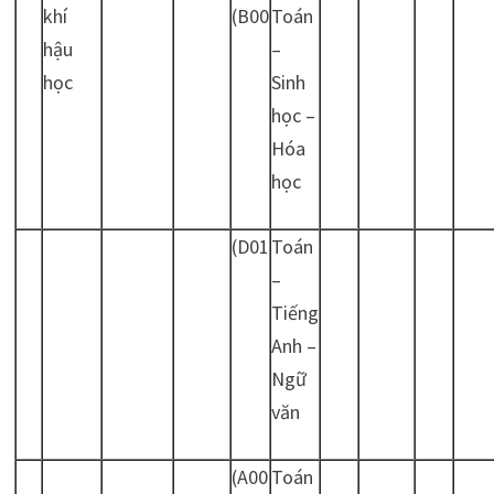
khí
(B00
Toán
hậu
–
học
Sinh
học –
Hóa
học
(D01
Toán
–
Tiếng
Anh –
Ngữ
văn
(A00
Toán