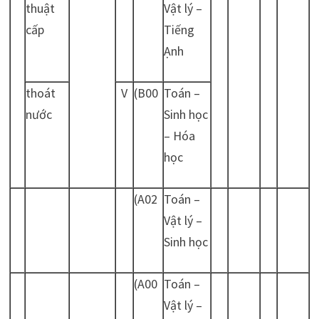
thuật
Vật lý –
cấp
Tiếng
Ạnh
thoát
V
(B00
Toán –
nước
Sinh học
– Hóa
học
(A02
Toán –
Vật lý –
Sinh học
(A00
Toán –
Vật lý –