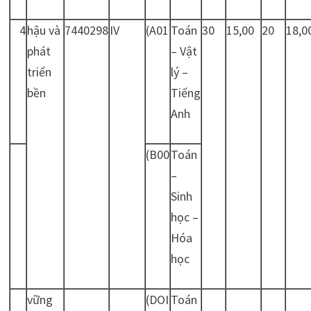
4
hậu và
7440298
IV
(A01
Toán
30
15,00
20
18,0
phát
– Vật
triển
lý –
bền
Tiếng
Anh
(B00
Toán
–
Sinh
học –
Hóa
học
vững
(DOI
Toán