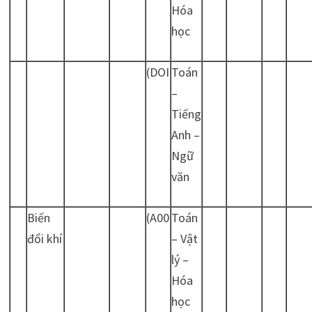
Hóa
học
(DOI
Toán
–
Tiếng
Anh –
Ngữ
văn
Biến
(A00
Toán
đổi khí
– Vật
lý –
Hóa
học