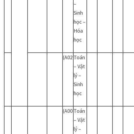
–
Sinh
học –
Hóa
học
(A02
Toán
– Vật
lý –
Sinh
học
(A00
Toán
– Vật
lý –