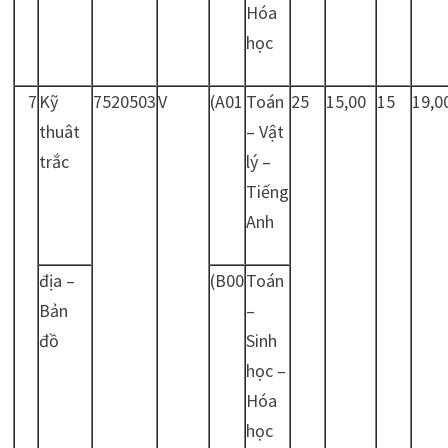
Hóa
học
7
Kỹ
7520503
V
(A01
Toán
25
15,00
15
19,0
thuât
– Vật
trắc
lý –
Tiếng
Anh
địa –
(B00
Toán
Bản
–
đồ
Sinh
học –
Hóa
học