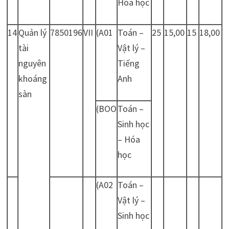
Hóa học
14
Quản lý
7850196
VII
(A01
Toán –
25
15,00
15
18,00
tài
Vật lý –
nguyên
Tiếng
khoáng
Anh
sàn
(BOO
Toán –
Sinh học
– Hóa
học
(A02
Toán –
Vật lý –
Sinh học