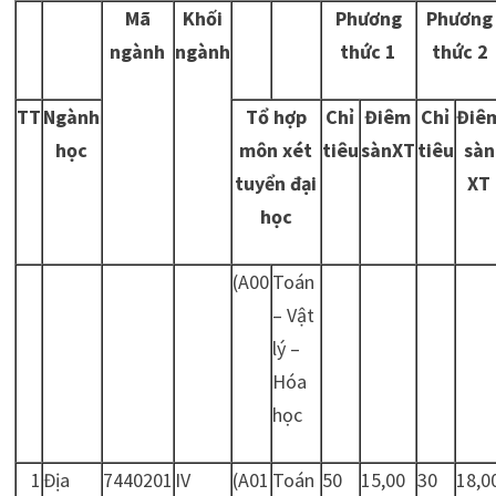
Mã
Khối
Phương
Phương
ngành
ngành
thức 1
thức 2
TT
Ngành
Tổ hợp
Chỉ
Điêm
Chỉ
Điê
học
môn xét
tiêu
sànXT
tiêu
sàn
tuyển đại
XT
học
(A00
Toán
– Vật
lý –
Hóa
học
1
Địa
7440201
IV
(A01
Toán
50
15,00
30
18,0