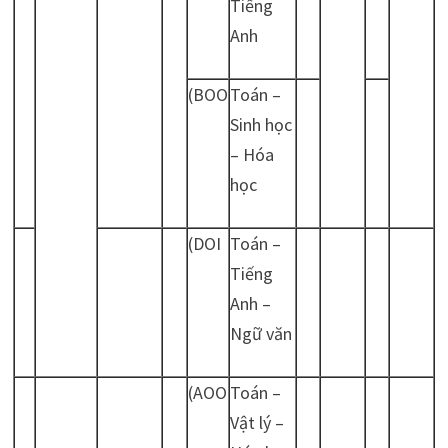
Tiếng
Anh
(BOO
Toán –
Sinh học
– Hóa
học
(DOI
Toán –
Tiếng
Anh –
Ngữ văn
(AOO
Toán –
Vật lý –