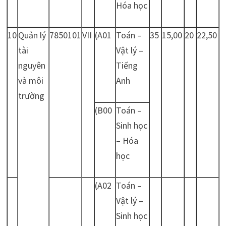
Hóa học
10
Quản lý
7850101
VII
(A01
Toán –
35
15,00
20
22,50
tài
Vật lý –
nguyên
Tiếng
và môi
Anh
trường
(B00
Toán –
Sinh học
– Hóa
học
(A02
Toán –
Vật lý –
Sinh học