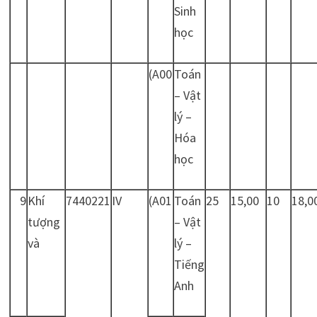
Sinh
học
(A00
Toán
– Vật
lý –
Hóa
học
9
Khí
7440221
IV
(A01
Toán
25
15,00
10
18,0
tượng
– Vật
và
lý –
Tiếng
Anh