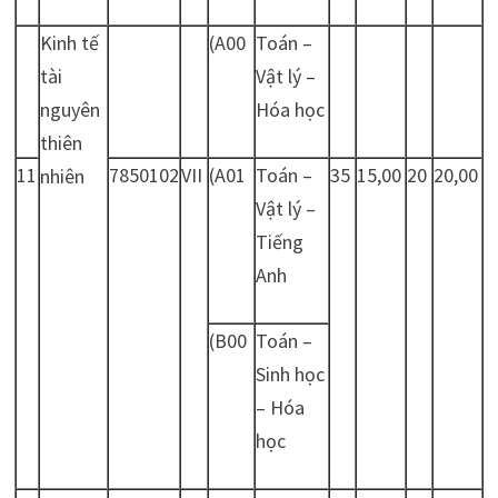
Kinh tế
(A00
Toán –
tài
Vật lý –
nguyên
Hóa học
thiên
11
7850102
VII
(A01
Toán –
35
15,00
20
20,00
nhiên
Vật lý –
Tiếng
Anh
(B00
Toán –
Sinh học
– Hóa
học