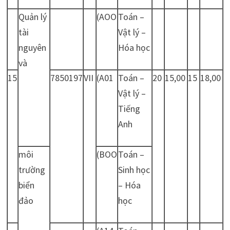
Quản lý
(AOO
Toán –
tài
Vật lý –
nguyên
Hóa học
và
15
7850197
VII
(A01
Toán –
20
15,00
15
18,00
Vật lý –
Tiếng
Anh
môi
(BOO
Toán –
trường
Sinh học
biển
– Hóa
đảo
học