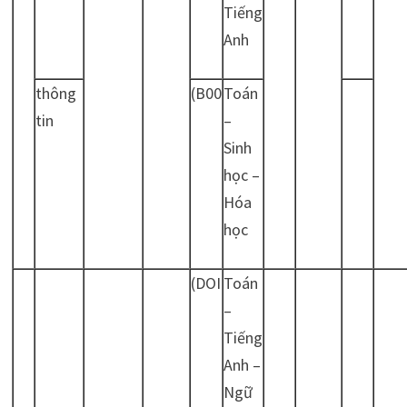
Tiếng
Anh
thông
(B00
Toán
tin
–
Sinh
học –
Hóa
học
(DOI
Toán
–
Tiếng
Anh –
Ngữ