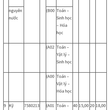
nguyên
(B00
Toán –
nước
Sinh học
– Hóa
học
(A02
Toán –
Yật lý –
Sinh học
(A00
Toán –
Vật lý –
Hóa học
9
Kỹ
7580213
(A01
Toán –
40
15,00
20
18,00