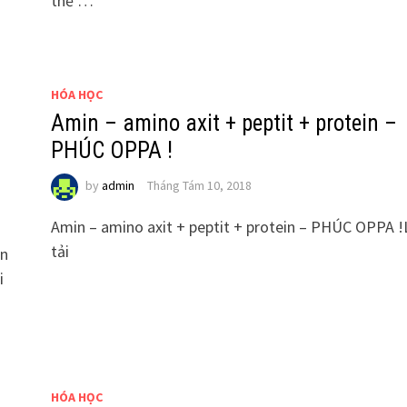
thể …
HÓA HỌC
Amin – amino axit + peptit + protein –
PHÚC OPPA !
by
admin
Tháng Tám 10, 2018
Amin – amino axit + peptit + protein – PHÚC OPPA ! 
tải
ển
i
HÓA HỌC