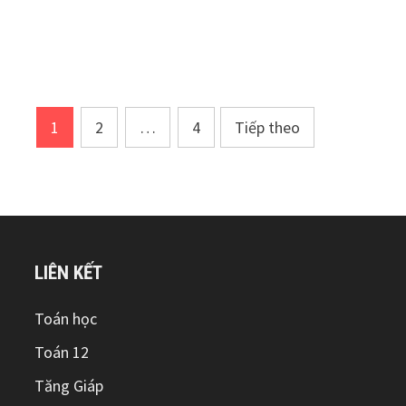
Điều
1
2
…
4
Tiếp theo
hướng
bài
viết
LIÊN KẾT
Toán học
Toán 12
Tăng Giáp