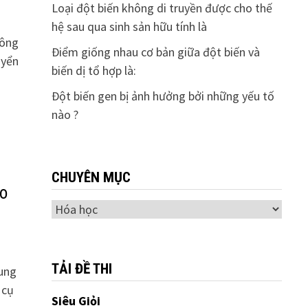
Loại đột biến không di truyền được cho thế
hệ sau qua sinh sản hữu tính là
hông
Điểm giống nhau cơ bản giữa đột biến và
uyển
biến dị tổ hợp là:
Đột biến gen bị ảnh hưởng bởi những yếu tố
nào ?
CHUYÊN MỤC
ào
Chuyên
mục
TẢI ĐỀ THI
ung
 cụ
Siêu Giỏi