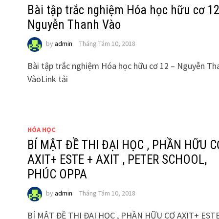
Bài tập trắc nghiệm Hóa học hữu cơ 12
Nguyễn Thanh Vào
by
admin
Tháng Tám 10, 2018
Bài tập trắc nghiệm Hóa học hữu cơ 12 – Nguyễn Th
Vào Link tải
HÓA HỌC
BÍ MẬT ĐỀ THI ĐẠI HỌC , PHẦN HỮU C
AXIT+ ESTE + AXIT , PETER SCHOOL,
PHÚC OPPA
by
admin
Tháng Tám 10, 2018
BÍ MẬT ĐỀ THI ĐẠI HỌC , PHẦN HỮU CƠ AXIT+ ESTE