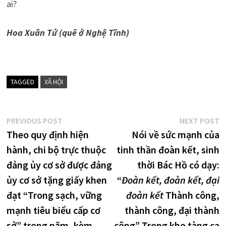
ai?
Hoa Xuân Tứ (quê ở Nghệ Tĩnh)
TAGGED
XÃ HỘI
Điều
Previous
N
PREVIOUS POST
NEXT POST
post:
p
Theo quy định hiện
Nói về sức mạnh của
hướng
hành, chi bộ trực thuộc
tinh thần đoàn kết, sinh
bài
đảng ủy cơ sở được đảng
thời Bác Hồ có dạy:
viết
ủy cơ sở tặng giấy khen
“
Đoàn kết, đoàn kết, đại
đạt “Trong sạch, vững
đoàn kết
Thành công,
mạnh tiêu biểu cấp cơ
thành công, đại thành
sở” trong năm, kèm
công” Trong kho tàng ca