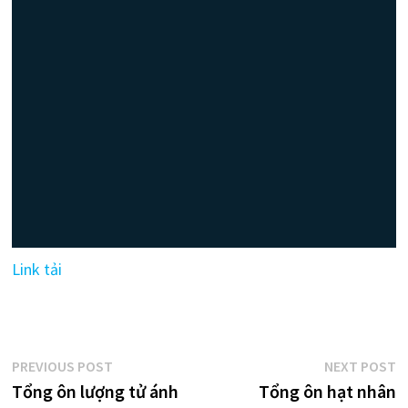
Link tải
Điều
Previous
N
PREVIOUS POST
NEXT POST
post:
p
Tổng ôn lượng tử ánh
Tổng ôn hạt nhân
hướng