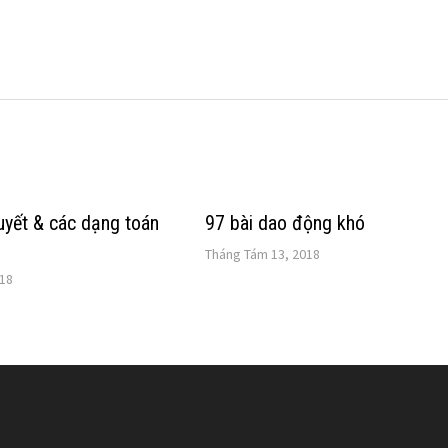
huyết & các dạng toán
97 bài dao động khó
Tháng Tám 13, 2018
018