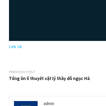
Link tải
Điều
Previous
PREVIOUS POST
post:
Tổng ôn lí thuyết vật lý thầy đỗ ngọc Hà
hướng
bài
viết
admin