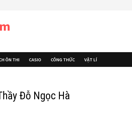
àm
CH ÔN THI
CASIO
CÔNG THỨC
VẬT LÍ
 Thầy Đỗ Ngọc Hà