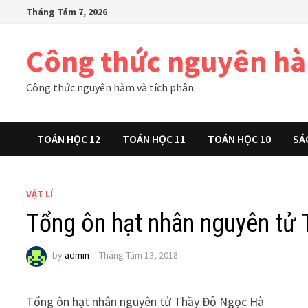
Skip
Tháng Tám 7, 2026
to
content
Công thức nguyên h
Công thức nguyên hàm và tích phân
TOÁN HỌC 12
TOÁN HỌC 11
TOÁN HỌC 10
SÁ
VẬT LÍ
Tổng ôn hạt nhân nguyên tử
by
admin
Tháng Tám 13, 2018
Tổng ôn hạt nhân nguyên tử Thầy Đỗ Ngọc Hà