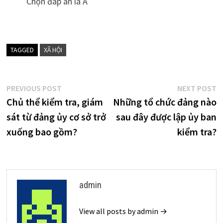
Chọn đáp án là A
TAGGED
XÃ HỘI
Điều
Previous
N
PREVIOUS POST
NEXT POST
post:
p
Chủ thể kiểm tra, giám
Những tổ chức đảng nào
hướng
sát từ đảng ủy cơ sở trở
sau đây được lập ủy ban
bài
xuống bao gồm?
kiểm tra?
viết
admin
View all posts by admin →