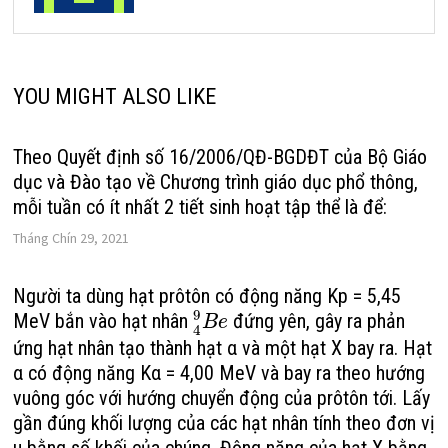
YOU MIGHT ALSO LIKE
Theo Quyết định số 16/2006/QĐ-BGDĐT của Bộ Giáo
dục và Đào tạo về Chương trình giáo dục phổ thông,
mỗi tuần có ít nhất 2 tiết sinh hoạt tập thể là để:
Tháng Chín 29, 2021
Người ta dùng hạt prôtôn có động năng Kp = 5,45
9
MeV bắn vào hạt nhân
đứng yên, gây ra phản
B
e
4
ứng hạt nhân tạo thành hạt α và một hạt X bay ra. Hạt
α có động năng Kα = 4,00 MeV và bay ra theo hướng
vuông góc với hướng chuyển động của prôtôn tới. Lấy
gần đúng khối lượng của các hạt nhân tính theo đơn vị
u bằng số khối của chúng. Động năng của hạt X bằng