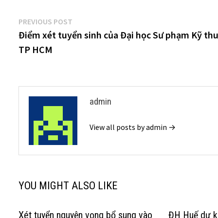
Điều
Previous
PREVIOUS POST
post:
Điểm xét tuyển sinh của Đại học Sư phạm Kỹ th
hướng
TP HCM
bài
viết
admin
View all posts by admin →
YOU MIGHT ALSO LIKE
Xét tuyển nguyện vọng bổ sung vào
ĐH Huế dự k