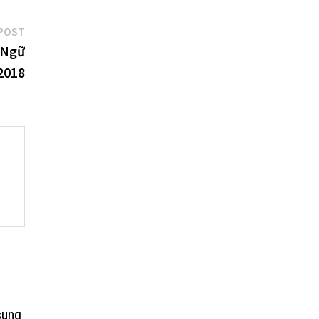
Next
POST
post:
 Ngữ
2018
sung