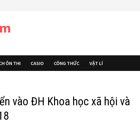
àm
CH ÔN THI
CASIO
CÔNG THỨC
VẬT LÍ
ển vào ĐH Khoa học xã hội và
18