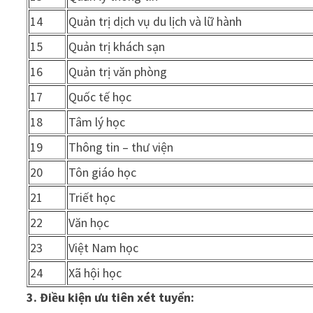
14
Quản trị dịch vụ du lịch và lữ hành
15
Quản trị khách sạn
16
Quản trị văn phòng
17
Quốc tế học
18
Tâm lý học
19
Thông tin – thư viện
20
Tôn giáo học
21
Triết học
22
Văn học
23
Việt Nam học
24
Xã hội học
3. Điều kiện ưu tiên xét tuyển: