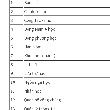
1
Báo chí
2
Chính trị học
3
Công tác xã hội
4
Đông Nam Á học
5
Đông phương học
6
Hán Nôm
7
Khoa học quản lý
8
Lịch sử
9
Lưu trữ học
10
Ngôn ngữ học
11
Nhân học
12
Quan hệ công chúng
13
Quản lý thông tin