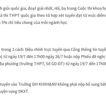
nh giỏi quốc gia; đoạt giải nhất, nhì, ba trong Cuộc thi khoa h
uả thi THPT quốc gia theo tổ hợp xét tuyển đạt từ mức điểm
á 5% chỉ tiêu chung của mỗi ngành học.
1 trong 2 cách: Điều chỉnh trực tuyến qua Cổng thông tin tuy
vn) từ ngày 19/7 đến 17h00 ngày 26/7 hoặc nộp Phiếu đề nghị
 địa phương (trường THPT, Sở GD-ĐT) từ ngày 19/7 đến 17h0
ét tuyển vào Trường ĐH KHXH&NV không phải nộp bổ sung bất
nguyện vọng ĐKXT.