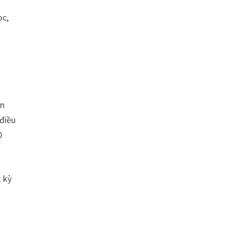
ọc,
ển
 điều
0
 kỳ