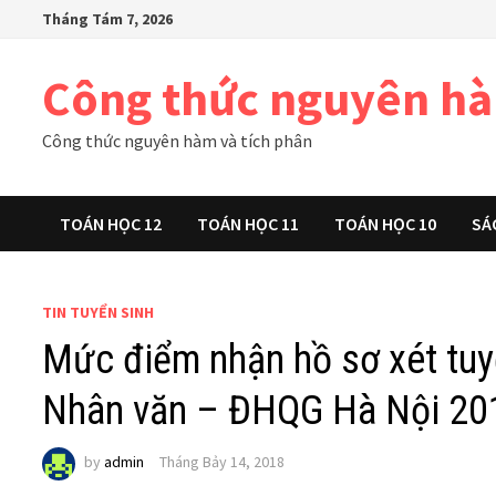
Skip
Tháng Tám 7, 2026
to
content
Công thức nguyên h
Công thức nguyên hàm và tích phân
TOÁN HỌC 12
TOÁN HỌC 11
TOÁN HỌC 10
SÁ
TIN TUYỂN SINH
Mức điểm nhận hồ sơ xét tuy
Nhân văn – ĐHQG Hà Nội 20
by
admin
Tháng Bảy 14, 2018