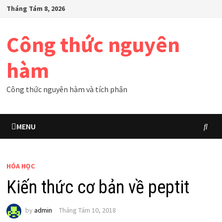
Skip
Tháng Tám 8, 2026
to
content
Công thức nguyên
hàm
Công thức nguyên hàm và tích phân
MENU
HÓA HỌC
Kiến thức cơ bản về peptit
by
admin
Tháng Tám 10, 2018