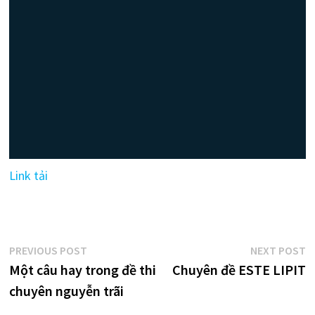
Link tải
Điều
Previous
N
PREVIOUS POST
NEXT POST
post:
p
Một câu hay trong đề thi
Chuyên đề ESTE LIPIT
hướng
chuyên nguyễn trãi
bài