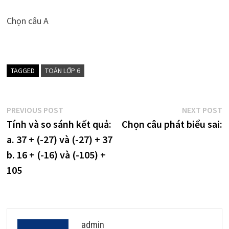
Chọn câu A
TAGGED
TOÁN LỚP 6
Điều
Previous
N
PREVIOUS POST
NEXT POST
post:
p
Tính và so sánh kết quả:
Chọn câu phát biểu sai:
hướng
a. 37 + (-27) và (-27) + 37
bài
b. 16 + (-16) và (-105) +
viết
105
admin