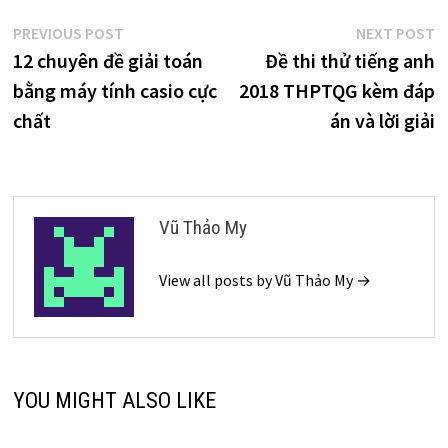
Điều
Previous
N
PREVIOUS POST
NEXT POST
post:
p
12 chuyên đề giải toán
Đề thi thử tiếng anh
hướng
bằng máy tính casio cực
2018 THPTQG kèm đáp
bài
chất
án và lời giải
viết
Vũ Thảo My
View all posts by Vũ Thảo My →
YOU MIGHT ALSO LIKE