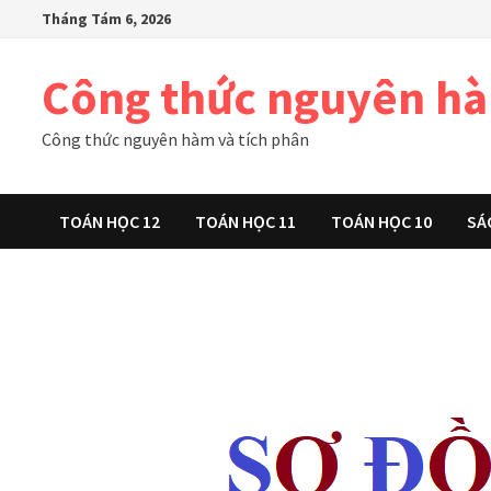
Skip
Tháng Tám 6, 2026
to
content
Công thức nguyên h
Công thức nguyên hàm và tích phân
TOÁN HỌC 12
TOÁN HỌC 11
TOÁN HỌC 10
SÁ