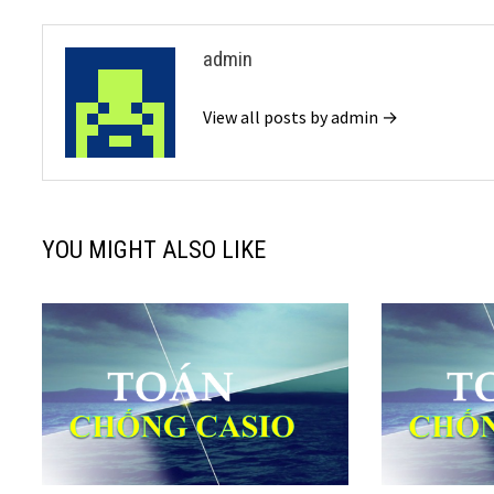
viết
admin
View all posts by admin →
YOU MIGHT ALSO LIKE