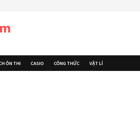
àm
CH ÔN THI
CASIO
CÔNG THỨC
VẬT LÍ