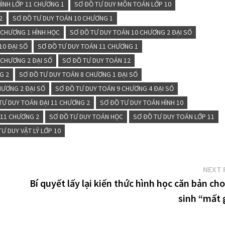
ÌNH LỚP 11 CHƯƠNG 1
SƠ ĐỒ TƯ DUY MÔN TOÁN LỚP 10
2
SƠ ĐỒ TƯ DUY TOÁN 10 CHƯƠNG 1
 CHƯƠNG 1 HÌNH HỌC
SƠ ĐỒ TƯ DUY TOÁN 10 CHƯƠNG 2 ĐẠI SỐ
10 ĐẠI SỐ
SƠ ĐỒ TƯ DUY TOÁN 11 CHƯƠNG 1
 CHƯƠNG 2 ĐẠI SỐ
SƠ ĐỒ TƯ DUY TOÁN 12
G 2
SƠ ĐỒ TƯ DUY TOÁN 8 CHƯƠNG 1 ĐẠI SỐ
HƯƠNG 2 ĐẠI SỐ
SƠ ĐỒ TƯ DUY TOÁN 9 CHƯƠNG 4 ĐẠI SỐ
TƯ DUY TOÁN ĐẠI 11 CHƯƠNG 2
SƠ ĐỒ TƯ DUY TOÁN HÌNH 10
 11 CHƯƠNG 2
SƠ ĐỒ TƯ DUY TOÁN HỌC
SƠ ĐỒ TƯ DUY TOÁN LỚP 11
TƯ DUY VẬT LÝ LỚP 10
NEXT 
Bí quyết lấy lại kiến thức hình học căn bản ch
sinh “mất 