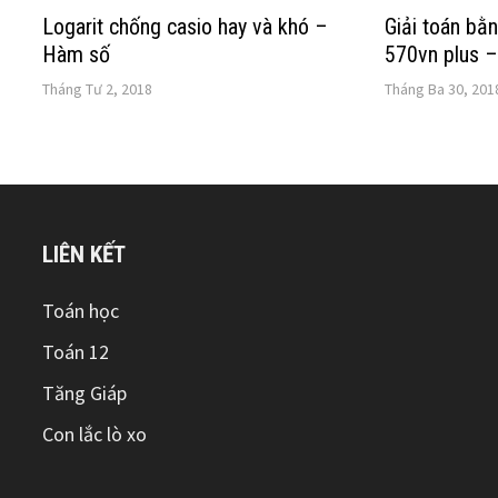
Logarit chống casio hay và khó –
Giải toán bằn
Hàm số
570vn plus –
Tháng Tư 2, 2018
Tháng Ba 30, 201
LIÊN KẾT
Toán học
Toán 12
Tăng Giáp
Con lắc lò xo