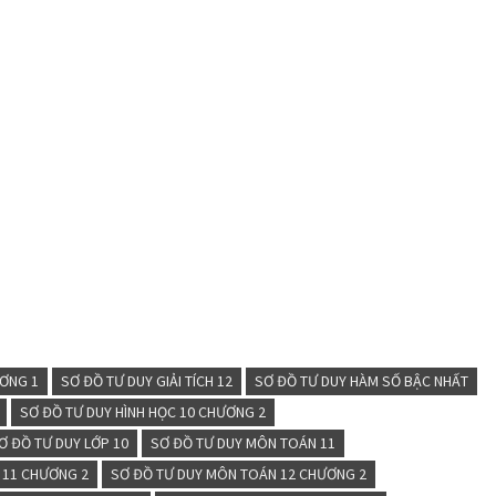
ƯƠNG 1
SƠ ĐỒ TƯ DUY GIẢI TÍCH 12
SƠ ĐỒ TƯ DUY HÀM SỐ BẬC NHẤT
SƠ ĐỒ TƯ DUY HÌNH HỌC 10 CHƯƠNG 2
Ơ ĐỒ TƯ DUY LỚP 10
SƠ ĐỒ TƯ DUY MÔN TOÁN 11
 11 CHƯƠNG 2
SƠ ĐỒ TƯ DUY MÔN TOÁN 12 CHƯƠNG 2