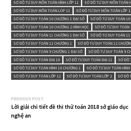
SƠ ĐỒ TƯ DUY MÔN TOÁN HÌNH LỚP 11
SƠ ĐỒ TƯ DUY MÔN TOÁN H
SƠ ĐỒ TƯ DUY MÔN TOÁN LOP 11
SƠ ĐỒ TƯ DUY MÔN TOÁN LỚP 1
SƠ ĐỒ TƯ DUY TOÁN 10 CHƯƠNG 1 ĐẠI SỐ
SƠ ĐỒ TƯ DUY TOÁN 10
SƠ ĐỒ TƯ DUY TOÁN 10 CHƯƠNG 2 HÌNH HỌC
SƠ ĐỒ TƯ DUY TOÁN 
SƠ ĐỒ TƯ DUY TOÁN 11 CHƯƠNG 1 ĐẠI SỐ
SƠ ĐỒ TƯ DUY TOÁN 11
SƠ ĐỒ TƯ DUY TOÁN 12 CHƯƠNG 1
SƠ ĐỒ TƯ DUY TOÁN 12 CHƯƠN
SƠ ĐỒ TƯ DUY TOÁN 9 CHƯƠNG 1 ĐẠI SỐ
SƠ ĐỒ TƯ DUY TOÁN 9 C
SƠ ĐỒ TƯ DUY TOÁN ĐẠI 10
SƠ ĐỒ TƯ DUY TOÁN ĐẠI 11
SƠ ĐỒ 
SƠ ĐỒ TƯ DUY TOÁN HÌNH 10 CHƯƠNG 1
SƠ ĐỒ TƯ DUY TOÁN HÌNH
SƠ ĐỒ TƯ DUY TOÁN LỚP 12
SƠ ĐỒ TƯ DUY TOÁN LỚP 2
SƠ ĐỒ 
Điều
Previous
PREVIOUS POST
post:
Lời giải chi tiết đề thi thử toán 2018 sở giáo dục
hướng
nghệ an
bài