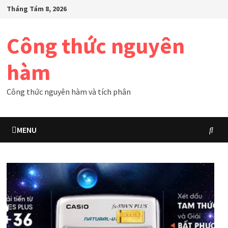
Skip
Tháng Tám 8, 2026
to
content
Công thức nguyên
hàm
Công thức nguyên hàm và tích phân
MENU