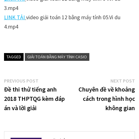
3.mp4
LINK TẢI
video giải toán 12 bằng máy tính 05.Vi du
4.mp4
TAGGED
GIẢI TOÁN BẰNG MÁY TÍNH CASIO
Điều
Previous
N
PREVIOUS POST
NEXT POST
post:
p
Đề thi thử tiếng anh
Chuyên đề về khoảng
hướng
2018 THPTQG kèm đáp
cách trong hình học
bài
án và lời giải
không gian
viết