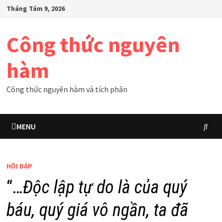
Skip
Tháng Tám 9, 2026
to
content
Công thức nguyên
hàm
Công thức nguyên hàm và tích phân
MENU
HỎI ĐÁP
“…
Độc lập tự do là của quý
báu, quý giá vô ngần, ta đã