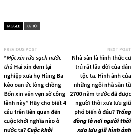
TAGGED
XÃ HỘI
Điều
Previous
N
PREVIOUS POST
NEXT POST
post:
p
“
Một xin rửa sạch nước
Nhà sàn là hình thức cư
hướng
thù
Hai xin đem lại
trú rất lâu đời của dân
bài
nghiệp xưa họ Hùng Ba
tộc ta. Hình ảnh của
viết
kẻo oan ức lòng chồng
những ngôi nhà sàn từ
Bốn xin vẻn vẹn sở công
2700 năm trước đã được
lênh này” Hãy cho biết 4
người thời xưa lưu giữ
câu trên liên quan đến
phổ biến ở đâu?
Trống
cuộc khởi nghĩa nào ở
đồng là nơi người thời
nước ta?
Cuộc khởi
xưa lưu giữ hình ảnh