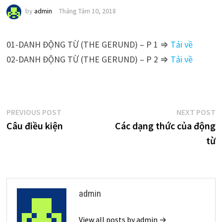
by
admin
Tháng Tám 10, 2018
01-DANH ĐỘNG TỪ (THE GERUND) – P 1 ⇒
Tải về
02-DANH ĐỘNG TỪ (THE GERUND) – P 2 ⇒
Tải về
Điều
Previous
N
PREVIOUS POST
NEXT POST
post:
p
Câu điều kiện
Các dạng thức của động
hướng
từ
bài
viết
admin
View all posts by admin →