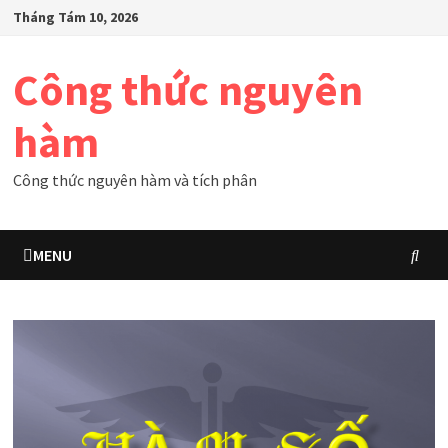
Skip
Tháng Tám 10, 2026
to
content
Công thức nguyên
hàm
Công thức nguyên hàm và tích phân
MENU