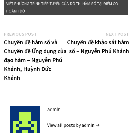
VIẾT PHƯƠNG TRÌNH TIẾP TUYẾN CỦA ĐỒ THỊ HÀM SỐ TẠI ĐIỂM CÓ
HOÀNH ĐỘ
Điều
Previous
N
PREVIOUS POST
NEXT POST
post:
p
Chuyên đề hàm số và
Chuyên đề khảo sát hàm
hướng
Chuyên đề Ứng dụng của
số – Nguyễn Phú Khánh
bài
đạo hàm – Nguyễn Phú
viết
Khánh, Huỳnh Đức
Khánh
admin
View all posts by admin →