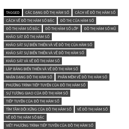
TAGGED
CÁC DẠNG ĐỒ THỊ HÀM SỐ
CÁCH VẼ ĐỒ THỊ HÀM SỐ
CÁCH VẼ ĐỒ THỊ HÀM SỐ BẬC
ĐỒ THỊ CỦA HÀM SỐ
ĐỒ THỊ HÀM SỐ BẬC
ĐỒ THỊ HÀM SỐ LỚP
ĐỒ THỊ HÀM SỐ MŨ
KHẢO SÁT ĐỒ THỊ HÀM SỐ
KHẢO SÁT SỰ BIẾN THIÊN VÀ VẼ ĐỒ THỊ CỦA HÀM SỐ
KHẢO SÁT SỰ BIẾN THIÊN VÀ VẼ ĐỒ THỊ HÀM SỐ
KHẢO SÁT VÀ VẼ ĐỒ THỊ HÀM SỐ
LẬP BẢNG BIẾN THIÊN VÀ VẼ ĐỒ THỊ HÀM SỐ
NHẬN DẠNG ĐỒ THỊ HÀM SỐ
PHẦN MỀM VẼ ĐỒ THỊ HÀM SỐ
PHƯƠNG TRÌNH TIẾP TUYẾN CỦA ĐỒ THỊ HÀM SỐ
SỰ TƯƠNG GIAO CỦA ĐỒ THỊ HÀM SỐ
TIẾP TUYẾN CỦA ĐỒ THỊ HÀM SỐ
TÌM TÂM ĐỐI XỨNG CỦA ĐỒ THỊ HÀM SỐ
VẼ ĐỒ THỊ HÀM SỐ
VẼ ĐỒ THỊ HÀM SỐ BẬC
VIẾT PHƯƠNG TRÌNH TIẾP TUYẾN CỦA ĐỒ THỊ HÀM SỐ